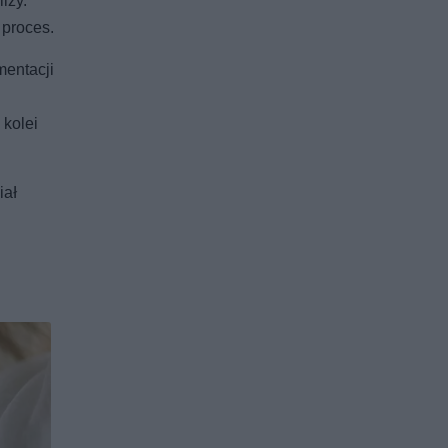
izy.
 proces.
mentacji
kolei
iał