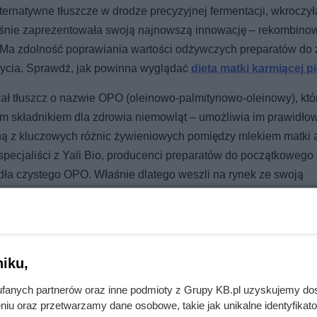
lternatywne tłuszcze w drodze precyzyjnej fermentacji, wkroczył
aśnie zaprezentowała swoją najnowszą innowację – rekombino
ży. Ma zdolność poprawiania wartości odżywczych preparatów do
 życia. Sprawdź, jak powinna wyglądać
dieta matki karmiącej pi
wał tłuszcz o nazwie OPO (oleinowo-palmitynowo-oleinowy), któ
ym składnikiem dla zdrowia niemowląt – umożliwia im prawidło
ną z kluczowych różnic żywieniowych pomiędzy mlekiem matki 
specjaliści z Yali Bio, producenci preparatów do początkowego
ła czystego OPO. Właśnie dlatego weszli na rynek ze swoją
iku,
fanych partnerów oraz inne podmioty z Grupy KB.pl uzyskujemy do
niu oraz przetwarzamy dane osobowe, takie jak unikalne identyfikat