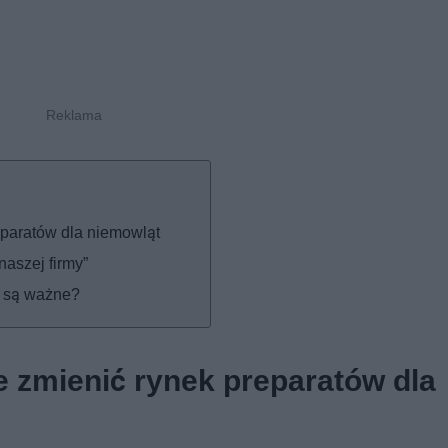
eparatów dla niemowląt
aszej firmy”
i są ważne?
e zmienić rynek preparatów dla