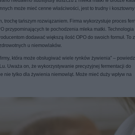
no niedawno substytuty tłuszczu z mleka matki w drodze katal
nnych może mieć cenne właściwości, jest to trudny i kosztowny
, trochę tańszym rozwiązaniem. Firma wykorzystuje proces fer
OPO przypominających te pochodzenia mleka matki. Technologia
oducentom dodawać większą ilość OPO do swoich formuł. To z 
 zdrowotnych u niemowlaków.
rmy, która może obsługiwać wiele rynków żywienia” – powiedz
n Lu. Uważa on, że wykorzystywanie precyzyjnej fermentacji do
e nie tylko dla żywienia niemowląt. Może mieć duży wpływ na