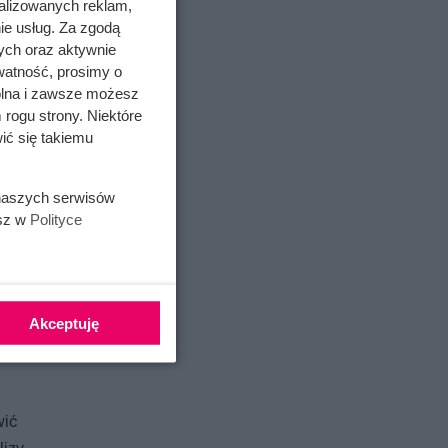
alizowanych reklam,
ie usług. Za zgodą
ych oraz aktywnie
watność, prosimy o
wolna i zawsze możesz
 rogu strony. Niektóre
ić się takiemu
 naszych serwisów
esz w
Polityce
”
ą
Akceptuję
owląt
rowim.
wić