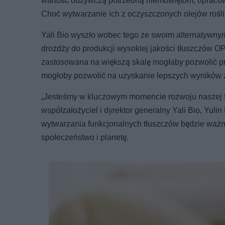
wartość odżywczą potrzebną niemowlętom, opracowa
Choć wytwarzanie ich z oczyszczonych olejów rośli
Yali Bio wyszło wobec tego ze swoim alternatywnym
drożdży do produkcji wysokiej jakości tłuszczów 
zastosowana na większą skalę mogłaby pozwolić pr
mogłoby pozwolić na uzyskanie lepszych wyników
„Jesteśmy w kluczowym momencie rozwoju naszej fi
współzałożyciel i dyrektor generalny Yali Bio, Yuli
wytwarzania funkcjonalnych tłuszczów będzie ważn
społeczeństwo i planetę.