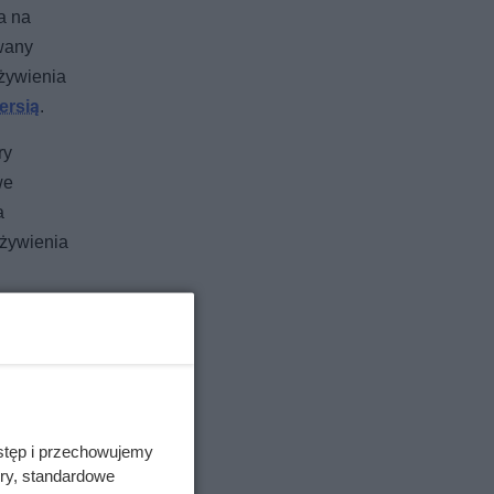
a na
wany
 żywienia
ersią
.
ry
we
a
 żywienia
stęp i przechowujemy
ory, standardowe