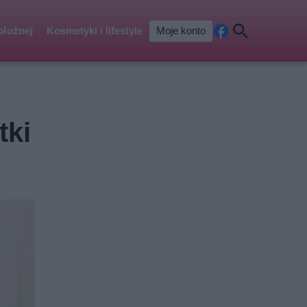
ołożnej
Kosmetyki i lifestyle
Moje konto
Fa
Szu
ceb
kaj
ook
tki