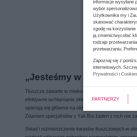
informacje wysyłane 
wybór spersonalizowan
Użytkownika my i Zau
skanować charakterys
zgodę na korzystanie 
ją zmienić/wycofać kl
rodzaje przetwarzani
przetwarzaniu. Prefere
Zapoznaj się z poniż
internetowych. Szcze
Prywatności i Cookie
„Jesteśmy w kluczowym m
Tłuszcze zawarte w mleku matki to triacyloglicerol
PARTNERZY
efektywne wchłanianie składników odżywczych w jel
opierają się głównie na olejach roślinnych (takich
Zdaniem specjalistów z Yali Bio żaden z nich nie
Skład i rozmieszczenie kwasów tłuszczowych w olej