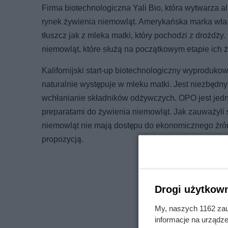
Firma biotechnologiczna Yali Bio, która wytwarza a
rynek żywienia niemowląt. Amerykańska marka wł
tłuszcz jak z mleka matki, który pochodzi z drożd
niemowląt, które służą na początkowym etapie ich
Kalifornijski start-up biotechnologiczny wyproduko
naturalnie występuje w mleku matki. Jest niezbędn
wchłanianie składników odżywczych. OPO jest jed
preparatami do żywienia niemowląt. Jak zauważyli 
niemowląt nie mają dostępu do ekonomicznego źród
propozycją.
Drogi użytkown
My, naszych 1162 zau
informacje na urządze