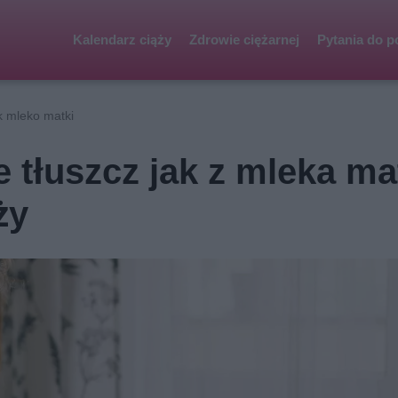
Kalendarz ciąży
Zdrowie ciężarnej
Pytania do p
k mleko matki
 tłuszcz jak z mleka ma
ży