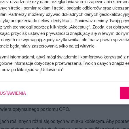
przez urządzenie czy dane przeglądania w celu zapewniania sperson
ych treści, pomiar reklam i treści, badanie odbiorców oraz ulepszan
fani Partnerzy możemy używać dokładnych danych geolokalizacyjn
tykę urządzenia do celów identyfikacji. Ponieważ cenimy Twoją pry
z tych technologii poprzez kliknięcie „Akceptuję”. Zgoda jest dobro
ikając przycisk ustawień prywatności znajdujący się w lewym dolnym
a danych nie wymagają zgody użytkownika, ale masz prawo sprzeciw
ncje będą miały zastosowania tylko na tej witrynie.
szymi informacjami, abyś mógł świadomie i komfortowo korzystać z
gółowe informacje dotyczące przetwarzania Twoich danych znajdzi
s
oraz po kliknięciu w „Ustawienia”.
omencie rozwoju naszej firmy
e – stanowią aż 98% wszystkich tłuszczów. Właśnie one ułatwiaj
USTAWIENIA
itach niemowląt. Zamiast nich komercyjne preparaty dla niem
 jak palmowy, kokosowy, rzepakowy i słonecznikowy) lub mleku k
 zawiera optymalnego poziomu OPO.
ach roślinnych różni się od tych w mleku kobiecym. Aby popra