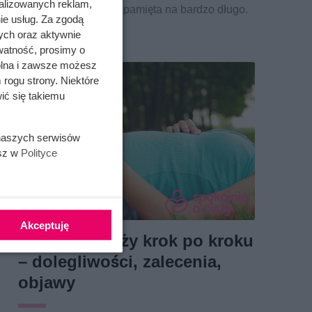
alizowanych reklam,
moment, który ona zapamięta na bardzo długo.
ie usług. Za zgodą
ych oraz aktywnie
watność, prosimy o
wolna i zawsze możesz
 rogu strony. Niektóre
ić się takiemu
 naszych serwisów
esz w
Polityce
Akceptuję
2 miesiąc ciąży krok po kroku
– dolegliwości, zalecenia,
objawy