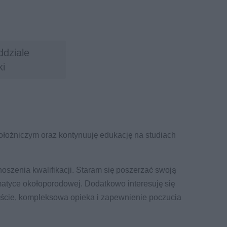
ddziale
i
ołożniczym oraz kontynuuję edukację na studiach
noszenia kwalifikacji. Staram się poszerzać swoją
ematyce okołoporodowej. Dodatkowo interesuję się
ejście, kompleksowa opieka i zapewnienie poczucia