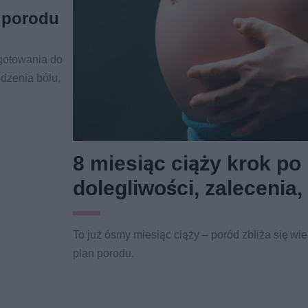
y porodu
ygotowania do
dzenia bólu,
8 miesiąc ciąży krok po
dolegliwości, zalecenia,
To już ósmy miesiąc ciąży – poród zbliża się wi
plan porodu.