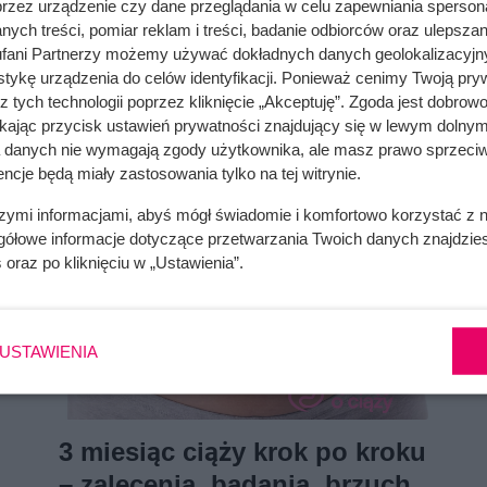
przez urządzenie czy dane przeglądania w celu zapewniania sperson
przygotowujesz najpotrzebniejsze rzeczy.
ych treści, pomiar reklam i treści, badanie odbiorców oraz ulepszan
Jednak Twoje maleństwo nie jest jeszcze
fani Partnerzy możemy używać dokładnych danych geolokalizacyjn
tykę urządzenia do celów identyfikacji. Ponieważ cenimy Twoją pry
gotowe aby się urodzić.
z tych technologii poprzez kliknięcie „Akceptuję”. Zgoda jest dobro
ikając przycisk ustawień prywatności znajdujący się w lewym dolnym
a danych nie wymagają zgody użytkownika, ale masz prawo sprzeciw
ncje będą miały zastosowania tylko na tej witrynie.
szymi informacjami, abyś mógł świadomie i komfortowo korzystać z
gółowe informacje dotyczące przetwarzania Twoich danych znajdzi
s
oraz po kliknięciu w „Ustawienia”.
USTAWIENIA
3 miesiąc ciąży krok po kroku
– zalecenia, badania, brzuch