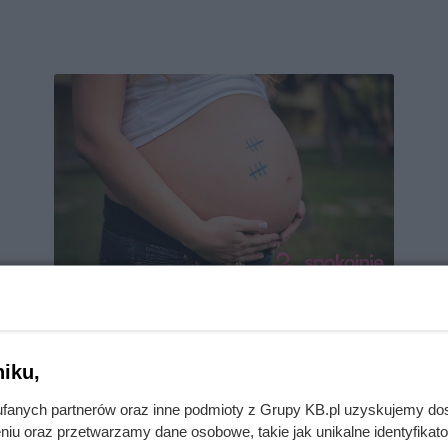
6 miesiąc ciąży – objawy,
zalecenia, rozwój dziecka
iku,
fanych partnerów oraz inne podmioty z Grupy KB.pl uzyskujemy do
Początek 6 miesiąca to czas, kiedy powoli
niu oraz przetwarzamy dane osobowe, takie jak unikalne identyfikat
oswajasz się z myślą o porodzie,