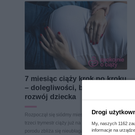
7 miesiąc ciąży krok po kroku
– dolegliwości, badania,
rozwój dziecka
Drogi użytkown
Rozpoczął się siódmy miesiąc ciąży, a więc
trzeci trymestr ciąży już na horyzoncie. Termin
My, naszych 1162 zau
informacje na urządze
porodu zbliża się nieubłaganie – to czas aby