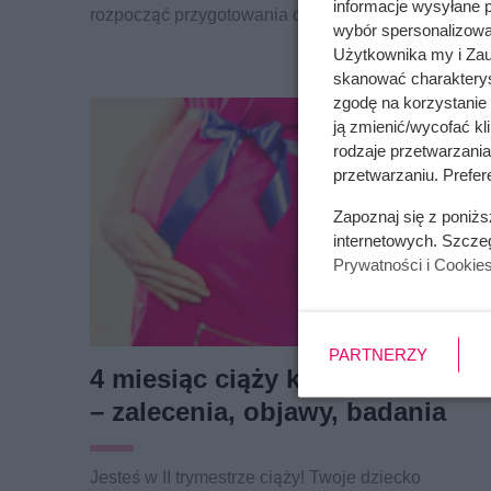
informacje wysyłane 
rozpocząć przygotowania do porodu.
wybór spersonalizowan
Użytkownika my i Zau
skanować charakterys
zgodę na korzystanie 
ją zmienić/wycofać kl
rodzaje przetwarzani
przetwarzaniu. Prefere
Zapoznaj się z poniż
internetowych. Szcze
Prywatności i Cookie
PARTNERZY
4 miesiąc ciąży krok po kroku
– zalecenia, objawy, badania
Jesteś w II trymestrze ciąży! Twoje dziecko