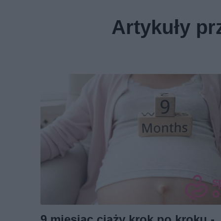
Artykuły p
9 miesiąc ciąży krok po kroku -