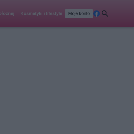
ołożnej
Kosmetyki i lifestyle
Moje konto
Fa
Szu
ceb
kaj
ook