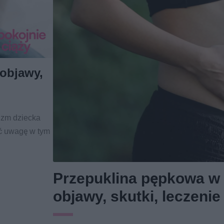
 objawy,
nizm dziecka
ić uwagę w tym
Przepuklina pępkowa w 
objawy, skutki, leczenie