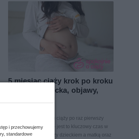
5 miesiąc ciąży krok po kroku
– rozwój dziecka, objawy,
badania
Kobieta w 5 miesiącu ciąży po raz pierwszy
czuje ruchy dziecka – jest to kluczowy czas w
stęp i przechowujemy
ory, standardowe
rozwoju relacje między dzieckiem a matką oraz