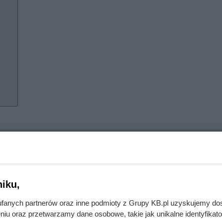
ieniować może aż do ud lub warg sromowych jest ból spowodo
 to ma za zadanie stabilizować i podtrzymywać macicę. Więzad
sromowych. Ból więzadła obłego objawia się zazwyczaj ostrym
iku,
nach. Może pojawić się nagle, w trakcie wykonywania gwałt
fanych partnerów oraz inne podmioty z Grupy KB.pl uzyskujemy do
m chodzeniu. Występować może również w trakcie snu. Ból może
niu oraz przetwarzamy dane osobowe, takie jak unikalne identyfikat