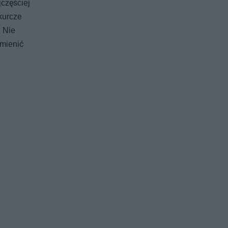
jczęściej
kurcze
. Nie
zmienić