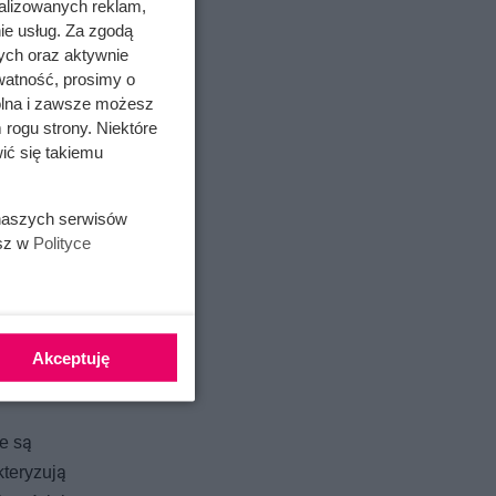
 więzadła
alizowanych reklam,
ie usług. Za zgodą
 mylony
ych oraz aktywnie
ból
watność, prosimy o
wolna i zawsze możesz
e
 rogu strony. Niektóre
ić się takiemu
 naszych serwisów
zasami
esz w
Polityce
as
Akceptuję
e są
teryzują