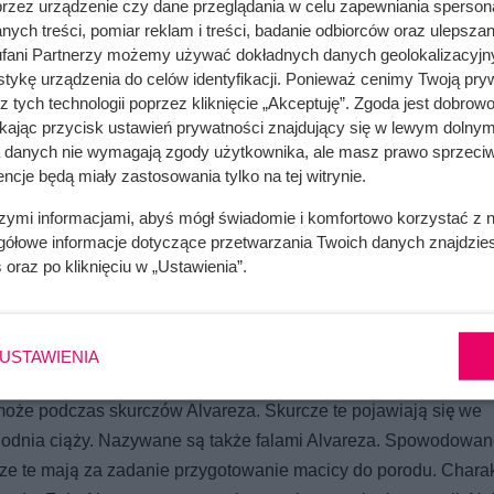
o po jednej. Dolegliwości bólowe spowodowane rozciąganiem się
przez urządzenie czy dane przeglądania w celu zapewniania sperson
ych treści, pomiar reklam i treści, badanie odbiorców oraz ulepszan
ze ciąży, najczęściej w 5 miesiącu. Ból więzadeł obłych często
fani Partnerzy możemy używać dokładnych danych geolokalizacyjn
ormalnym zjawiskiem w czasie ciąży. Jednak każdy, nawet lekki 
tykę urządzenia do celów identyfikacji. Ponieważ cenimy Twoją pry
woją położną lub lekarzem. Warto również udać się na wizytę do
z tych technologii poprzez kliknięcie „Akceptuję”. Zgoda jest dobro
zmniejszyć lub wyeliminować ból poprzez manualne rozluźnieni
ikając przycisk ustawień prywatności znajdujący się w lewym dolnym
a danych nie wymagają zgody użytkownika, ale masz prawo sprzeciw
ncje będą miały zastosowania tylko na tej witrynie.
ożesz zastosować ciepły kompres, a także zastosować pozycje
szymi informacjami, abyś mógł świadomie i komfortowo korzystać z
zluźniające miednicę są bardzo korzystne dla kobiet w ciąży. C
gółowe informacje dotyczące przetwarzania Twoich danych znajdzi
ąpi mocny ból, warto spróbować również leżenia na boku. Podcz
s
oraz po kliknięciu w „Ustawienia”.
. Pozycja ta pomoże rozluźnić mięśnie oraz więzadła.
USTAWIENIA
oże podczas skurczów Alvareza. Skurcze te pojawiają się we
ygodnia ciąży. Nazywane są także falami Alvareza. Spowodowan
ze te mają za zadanie przygotowanie macicy do porodu. Charak