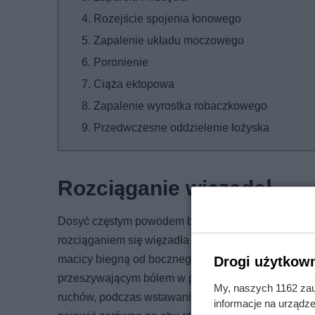
Rozejście spojenia łonowego
Zapalenie układu moczowego
Poronienie
Ciąża ektopowa
Zapalenie wyrostka robaczkowego
Przedwczesne oddzielenie łożyska
Rozciąganie więzadeł
Dosyć częstym powodem bólu brzucha, który prom
rozciąganiem się więzadła obłego macicy. Więzadło
macicy biegną od bocznego brzegu macicy do warg 
Drogi użytkown
przeszywającym bólem w podbrzuszu oraz w pachwi
My, naszych 1162 zau
ruchów, podczas wstawania, kichania lub po długi
informacje na urządze