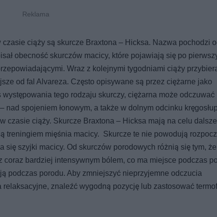
w czasie ciąży są skurcze Braxtona – Hicksa. Nazwa pochodzi 
pisał obecność skurczów macicy, które pojawiają się po pierws
rzepowiadającymi. Wraz z kolejnymi tygodniami ciąży przybier
ejsze od fal Alvareza. Często opisywane są przez ciężarne jako
 występowania tego rodzaju skurczy, ciężarna może odczuwać
u – nad spojeniem łonowym, a także w dolnym odcinku kręgosłup
 w czasie ciąży. Skurcze Braxtona – Hicksa mają na celu dalsze
ą treningiem mięśnia macicy. Skurcze te nie powodują rozpocz
a się szyjki macicy. Od skurczów porodowych różnią się tym, że 
z coraz bardziej intensywnym bólem, co ma miejsce podczas p
ują podczas porodu. Aby zmniejszyć nieprzyjemne odczucia
relaksacyjne, znaleźć wygodną pozycję lub zastosować termof