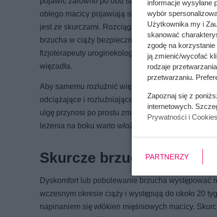
pojawić zarówno po obu stronach ciała, jak i tylk
informacje wysyłane 
wybór spersonalizowan
obłego macicy pojawiają się zazwyczaj w II trymestr
Użytkownika my i Zau
jest ze skurczami. Rozciąganie się więzadeł jest n
skanować charakterys
brzucha w ciąży bezpiecznie jest konsultować ze s
zgodę na korzystanie 
fizjoterapeuty uroginekologicznego, który pomoże 
ją zmienić/wycofać kl
więzadła.
rodzaje przetwarzani
przetwarzaniu. Prefere
Aby samemu rozluźnić więzadło i zmniejszyć ból m
Zapoznaj się z poniż
odciążające i rozluźniające miednicę. Ćwiczenia ro
internetowych. Szcze
ulgę przynosi po prostu zmiana pozycji. Jeśli wyst
Prywatności i Cookie
leżenia na boku warto włożyć między nogi poduszkę
Skurcze brzucha
PARTNERZY
Dyskomfort lub pobolewanie brzucha występować m
wczesnym okresie ciąży i występują do około 20 t
napinaniem się włókien mięśniowych macicy. Skurc