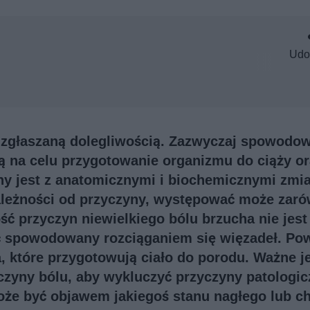
Udo
ą zgłaszaną dolegliwością. Zazwyczaj spowodo
ą na celu przygotowanie organizmu do ciąży or
ny jest z anatomicznymi i biochemicznymi zmi
zależności od przyczyny, występować może zar
ość przyczyn niewielkiego bólu brzucha nie jest
 spowodowany rozciąganiem się więzadeł. Po
, które przygotowują ciało do porodu. Ważne j
yczyny bólu, aby wykluczyć przyczyny patologic
może być objawem jakiegoś stanu nagłego lub c