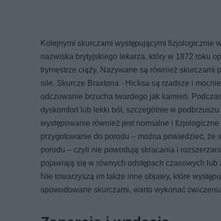
Kolejnymi skurczami występującymi fizjologicznie 
nazwiska brytyjskiego lekarza, który w 1872 roku o
trymestrze ciąży. Nazywane są również skurczami p
sile. Skurcze Braxtona - Hicksa są rzadsze i mocni
odczuwanie brzucha twardego jak kamień. Podczas
dyskomfort lub lekki ból, szczególnie w podbrzusz
występowanie również jest normalne i fizjologiczne
przygotowanie do porodu – można powiedzieć, że s
porodu – czyli nie powodują skracania i rozszerzani
pojawiają się w równych odstępach czasowych lub 
Nie towarzyszą im także inne objawy, które występ
spowodowane skurczami, warto wykonać ćwiczenia 