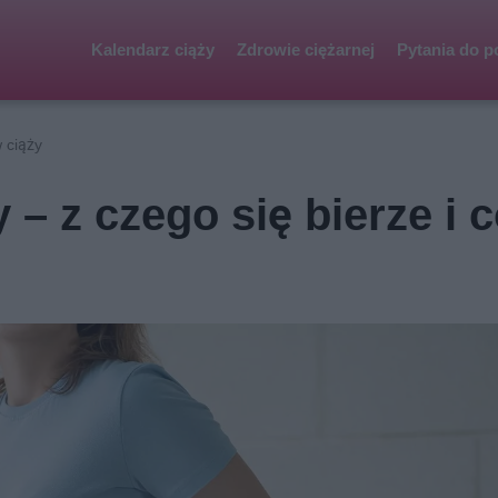
Kalendarz ciąży
Zdrowie ciężarnej
Pytania do p
 ciąży
 – z czego się bierze i 