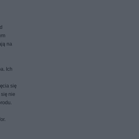
od
zym
ają na
a. Ich
ęcia się
się nie
orodu.
or.