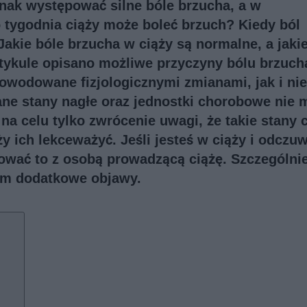
dnak występować silne bóle brzucha, a w
 tygodnia ciąży może boleć brzuch? Kiedy ból
akie bóle brzucha w ciąży są normalne, a jakie
tykule opisano możliwe przyczyny bólu brzuch
powodowane fizjologicznymi zmianami, jak i nie
ane stany nagłe oraz jednostki chorobowe nie 
 na celu tylko zwrócenie uwagi, że takie stany 
ży ich lekceważyć. Jeśli jesteś w ciąży i odczu
ować to z osobą prowadzącą ciążę. Szczególnie
 im dodatkowe objawy.