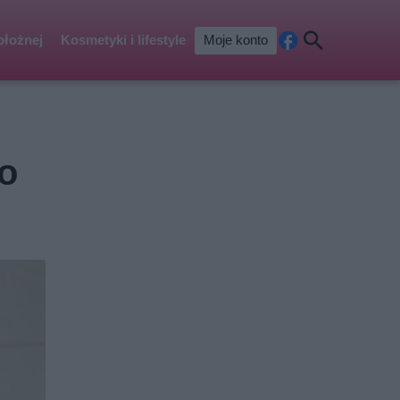
ołożnej
Kosmetyki i lifestyle
Moje konto
Fa
Szu
ceb
kaj
ook
co