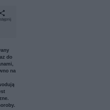
stępnij
wany
az do
anami,
ówno na
wodują
est
zne.
horoby.