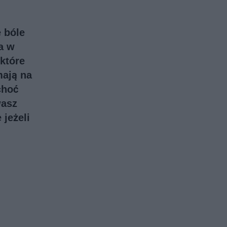
 bóle
a w
które
mają na
choć
wasz
 jeżeli