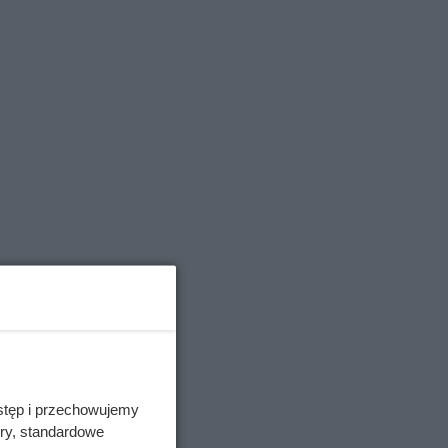
wany
ła obłe
,
ownych
stęp i przechowujemy
 się
ory, standardowe