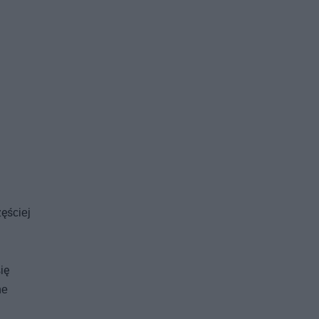
ęściej
ię
ne