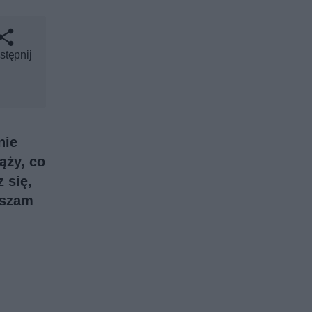
stępnij
nie
ąży, co
 się,
aszam