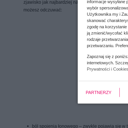
informacje wysyłane 
zjawisko jak najbardziej naturalne, które ma za z
wybór spersonalizowan
możesz odczuwać:
Użytkownika my i Zau
skanować charakterys
zgodę na korzystanie 
ją zmienić/wycofać kl
rodzaje przetwarzani
przetwarzaniu. Prefere
Zapoznaj się z poniż
internetowych. Szcze
Prywatności i Cookie
PARTNERZY
ból spojenia łonowego – zwykle pojawia się w 