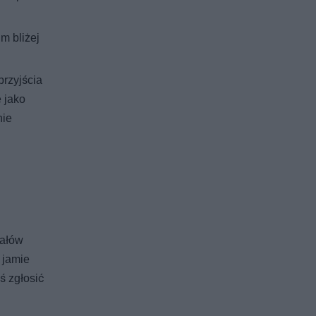
m bliżej
przyjścia
 jako
nie
nałów
 jamie
ś zgłosić