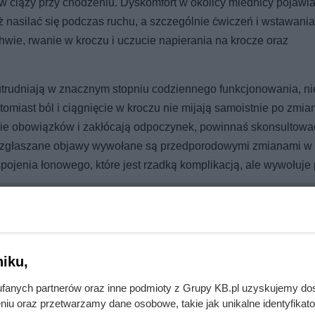
 w ciąży przy chodzeniu. Dyskomfort w okolicy miednicy pojawia
 nasilać się podczas ruchu, a szczególnie ćwiczeń i wstawania
hwie, rwanie w kroczu i uczucie napierania na krocze oraz
 utrudniają w znacznym stopniu codziennego funkcjonowania, ni
atomiast ból i ciągnięcie w kroczu nie mijają samoistnie po zmia
nie obowiązków i zakłócają odpoczynek, powinnaś skonsultować
no zgłaszane objawy wywołane są przedporodowymi zmianami w
 spojenia łonowego, które jest rzadką komplikacją, ale wywołuj
 – objawy
iku,
znych w organizmie kobiety. Wzrost stężenia estrogenu sprawia,
ąstkozrosty, ulegają poluzowaniu. Dotyczy to głównie stawów kr
fanych partnerów oraz inne podmioty z Grupy KB.pl uzyskujemy do
ść zwiększa się w całym aparacie więzadłowym miednicy. Jest 
niu oraz przetwarzamy dane osobowe, takie jak unikalne identyfikat