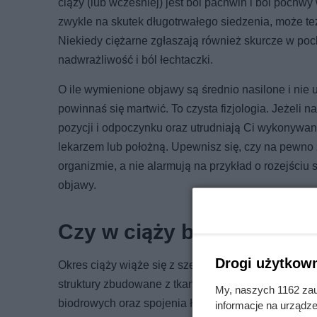
ciąży (lub wcześniej) jest ból pachwin i ból pochwy
zwykle na skutek długotrwałego siedzenia, może też
Niekiedy ciężarne zgłaszają również skurcze w poc
nadwrażliwość i ból łechtaczki.
O ile wymienione objawy są średnio nasilone i nie
powinnaś się martwić. To czysta fizjologia. Jeżeli n
pozycji i odpoczynku oraz utrudniają Ci wykonywa
lekarzem lub położną. Upewnisz się, czy na pew
organizmie, a nie alarmują na przykład o rozejściu
objawy.
Czy w ciąży boli pochwa?
Drogi użytkown
Okres ciąży wiąże się z szeregiem zmian fizjologic
struktury zbudowane z tkanki chrzęstnej, tzw. chrz
My, naszych 1162 zau
biodrowych oraz spojenia łonowego, ale elastyczno
informacje na urządze