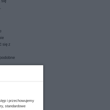
 się
.
e
nie
 się z
e podobne
 że
zyżowo-
stęp i przechowujemy
to
ory, standardowe