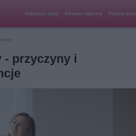
Kalendarz ciąży
Zdrowie ciężarnej
Pytania do p
yczyny
 - przyczyny i
ncje