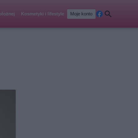
ołożnej
Kosmetyki i lifestyle
Moje konto
Fa
Szu
ceb
kaj
ook