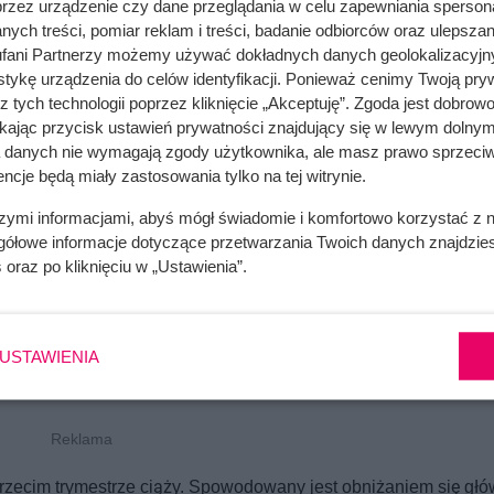
przez urządzenie czy dane przeglądania w celu zapewniania sperson
adanie przygotowanie miednicy kostnej do porodu. Z uwagi na po
ych treści, pomiar reklam i treści, badanie odbiorców oraz ulepszan
fani Partnerzy możemy używać dokładnych danych geolokalizacyjn
tykę urządzenia do celów identyfikacji. Ponieważ cenimy Twoją pry
z tych technologii poprzez kliknięcie „Akceptuję”. Zgoda jest dobro
ikając przycisk ustawień prywatności znajdujący się w lewym dolnym
a danych nie wymagają zgody użytkownika, ale masz prawo sprzeciw
ncje będą miały zastosowania tylko na tej witrynie.
szymi informacjami, abyś mógł świadomie i komfortowo korzystać z
gółowe informacje dotyczące przetwarzania Twoich danych znajdzi
s
oraz po kliknięciu w „Ustawienia”.
USTAWIENIA
trzecim trymestrze ciąży. Spowodowany jest obniżaniem się głó