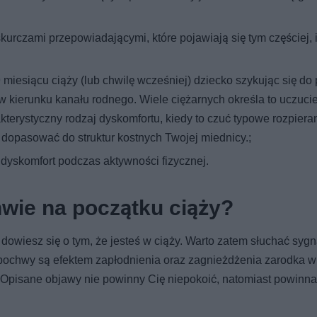
kurczami przepowiadającymi, które pojawiają się tym częściej, i
miesiącu ciąży (lub chwilę wcześniej) dziecko szykując się do 
w kierunku kanału rodnego. Wiele ciężarnych określa to uczucie
akterystyczny rodzaj dyskomfortu, kiedy to czuć typowe rozpiera
 dopasować do struktur kostnych Twojej miednicy.;
dyskomfort podczas aktywności fizycznej.
wie na początku ciąży?
dowiesz się o tym, że jesteś w ciąży. Warto zatem słuchać syg
 pochwy są efektem zapłodnienia oraz zagnieżdżenia zarodka w
Opisane objawy nie powinny Cię niepokoić, natomiast powinna