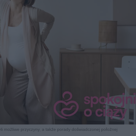
yli możliwe przyczyny, a także porady doświadczonej położnej