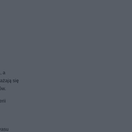
, a
ażają się
ów.
rii
wasu