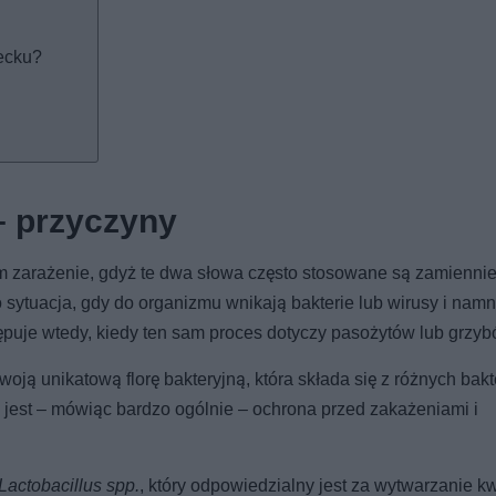
iecku?
– przyczyny
ym zarażenie, gdyż te dwa słowa często stosowane są zamiennie
o sytuacja, gdy do organizmu wnikają bakterie lub wirusy i namn
puje wtedy, kiedy ten sam proces dotyczy pasożytów lub grzyb
ją unikatową florę bakteryjną, która składa się z różnych bakte
m jest – mówiąc bardzo ogólnie – ochrona przed zakażeniami i
Lactobacillus spp.
, który odpowiedzialny jest za wytwarzanie k