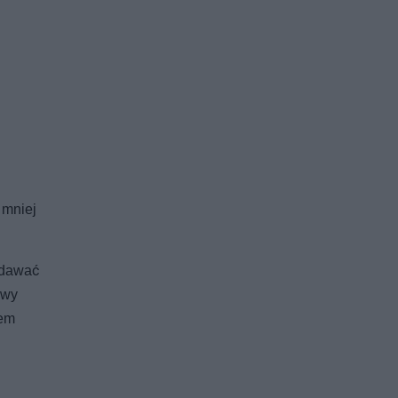
 mniej
 dawać
awy
jem