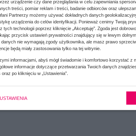
przez urządzenie czy dane przeglądania w celu zapewniania sperson
ych treści, pomiar reklam i treści, badanie odbiorców oraz ulepszan
ież inny drobnoustrój – grzyb, najczęściej z rodzaju
Candida
,
fani Partnerzy możemy używać dokładnych danych geolokalizacyjn
tykę urządzenia do celów identyfikacji. Ponieważ cenimy Twoją pry
. Niestety, ale ciąża jest czynnikiem sprzyjającym pojawianiu 
z tych technologii poprzez kliknięcie „Akceptuję”. Zgoda jest dobro
biocie narządów płciowych.
ikając przycisk ustawień prywatności znajdujący się w lewym dolnym
a danych nie wymagają zgody użytkownika, ale masz prawo sprzeciw
za) dotyka około 20% kobiet nieciężarnych, a u kobiet będącyc
ncje będą miały zastosowania tylko na tej witrynie.
strze ciąży infekcja dotyka około 10% ciężarnych, natomiast w 
-55%. Dodatkowo, prawie 90% ciężarnych, które wcześniej zmaga
szymi informacjami, abyś mógł świadomie i komfortowo korzystać z
gółowe informacje dotyczące przetwarzania Twoich danych znajdzi
ns
, ponownie dotyka ten problem.
s
oraz po kliknięciu w „Ustawienia”.
ożna przyczynić się do tego, iż infekcja intymna w ciąży w ogó
ekcje. Poniżej przedstawiam ci sytuacje, które sprzyjają zakaże
USTAWIENIA