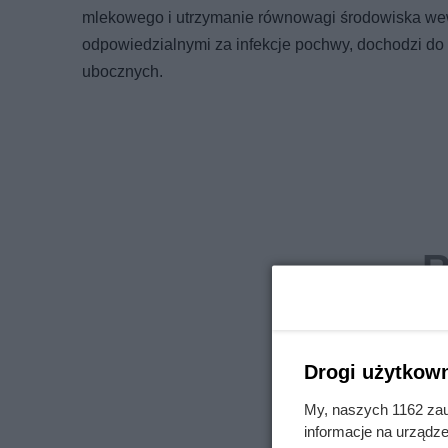
mlekowego i utrzymanie równowagi środowiska wew
odpowiedzialnymi za infekcje pochwy, dochodzi d
ubocznych.
Drogi użytkown
My, naszych 1162 zau
informacje na urządze