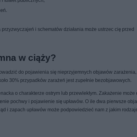
 toalet publicznych;
eń.
 przyzwyczajeń i schematów działania może ustrzec cię przed
ymna w ciąży?
owadzić do pojawienia się nieprzyjemnych objawów zarażenia,
 około 30% przypadków zarażeń jest zupełnie bezobjawowych.
ienacka o charakterze ostrym lub przewlekłym. Zakażenie może
zenie pochwy i pojawienie się upławów. O ile dwa pierwsze obj
 wygląd i zapach upławów może podpowiedzieć nam z jakim rodza