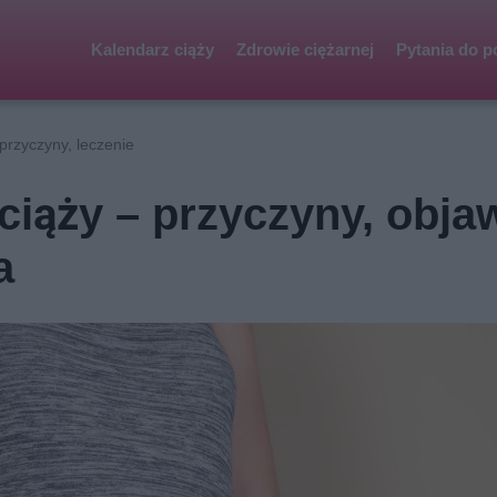
Kalendarz ciąży
Zdrowie ciężarnej
Pytania do p
 przyczyny, leczenie
ciąży – przyczyny, obja
a