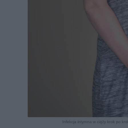
Infekcja intymna w ciąży krok po krok