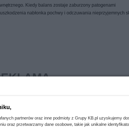
nętrznego. Kiedy balans zostaje zaburzony patogenami
o uszkodzenia nabłonka pochwy i odczuwania nieprzyjemnych 
iku,
fanych partnerów oraz inne podmioty z Grupy KB.pl uzyskujemy do
niu oraz przetwarzamy dane osobowe, takie jak unikalne identyfikat