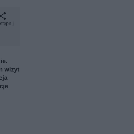
stępnij
ie.
n wizyt
cja
cje