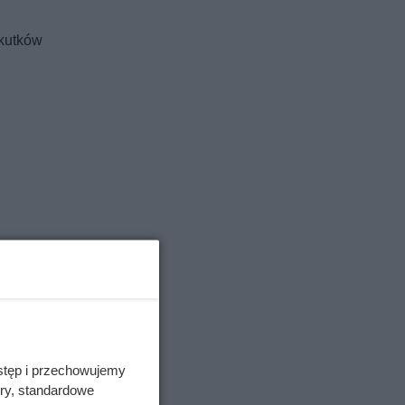
skutków
stęp i przechowujemy
ory, standardowe