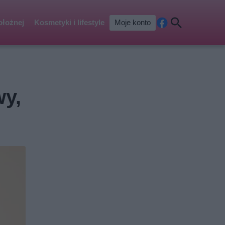
ołożnej
Kosmetyki i lifestyle
Moje konto
Fa
Szu
ceb
kaj
ook
wy,