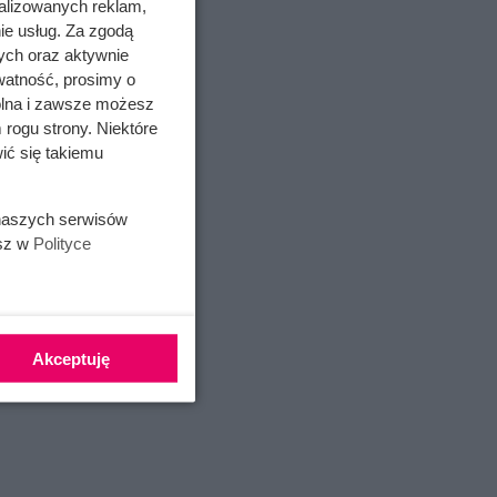
alizowanych reklam,
ie usług. Za zgodą
ych oraz aktywnie
watność, prosimy o
się i
wolna i zawsze możesz
 rogu strony. Niektóre
ić się takiemu
h w ciąży
trzecim
ły się z
 naszych serwisów
esz w
Polityce
le się
niom:
Akceptuję