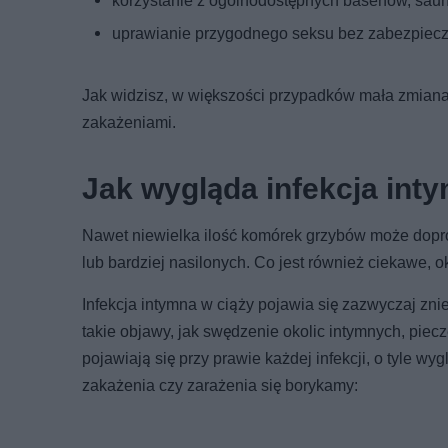
korzystanie z ogólnodostępnych basenów, saun i
uprawianie przygodnego seksu bez zabezpiecz
Jak widzisz, w większości przypadków mała zmiana
zakażeniami.
Jak wygląda infekcja int
Nawet niewielka ilość komórek grzybów może dopr
lub bardziej nasilonych. Co jest również ciekawe,
Infekcja intymna w ciąży pojawia się zazwyczaj zn
takie objawy, jak swędzenie okolic intymnych, piec
pojawiają się przy prawie każdej infekcji, o tyle
zakażenia czy zarażenia się borykamy: