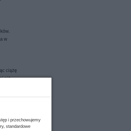
ików.
ka w
jąc ciążę
j niż
ziecko
nia to
stęp i przechowujemy
ory, standardowe
cka lub