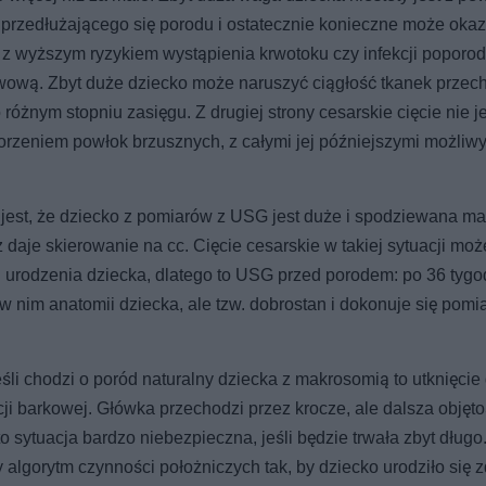
przedłużającego się porodu i ostatecznie konieczne może okaz
e z wyższym ryzykiem wystąpienia krwotoku czy infekcji poporo
chwową. Zbyt duże dziecko może naruszyć ciągłość tkanek prze
óżnym stopniu zasięgu. Z drugiej strony cesarskie cięcie nie je
worzeniem powłok brzusznych, z całymi jej późniejszymi możliw
jest, że dziecko z pomiarów z USG jest duże i spodziewana m
 daje skierowanie na cc. Cięcie cesarskie w takiej sytuacji moż
 urodzenia dziecka, dlatego to USG przed porodem: po 36 tygo
ż w nim anatomii dziecka, ale tzw. dobrostan i dokonuje się pom
śli chodzi o poród naturalny dziecka z makrosomią to utknięcie
ji barkowej. Główka przechodzi przez krocze, ale dalsza objęt
o sytuacja bardzo niebezpieczna, jeśli będzie trwała zbyt długo
lgorytm czynności położniczych tak, by dziecko urodziło się z