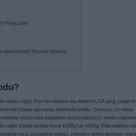
ży? Przyczyny
 z makrosomii? Rozwój dziecka
łodu?
do wieku ciąży. Stan ten określa się skrótem LGA (ang.
Large fo
cznie nie używa się nazwy hipertrofia płodu. Oznacza, że masa
należnej masy ciała względem danej populacji i wieku ciążoweg
le część źródeł podaje masę 4200g lub 4500g. Płód większy ni
rowanie na cc (cesarskie cięcie), z troski o dobro dziecka i mam