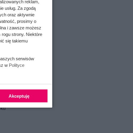
alizowanych reklam,
ie usług. Za zgodą
ych oraz aktywnie
rdziej
watność, prosimy o
a dziecka
wolna i zawsze możesz
 rogu strony. Niektóre
ić się takiemu
i
ormie ze
 naszych serwisów
esz w
Polityce
cy jest
nieć o
Akceptuję
Masa
eku