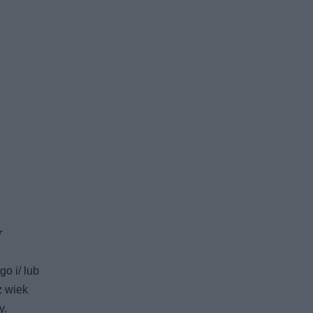
r
o i/ lub
ż wiek
y.