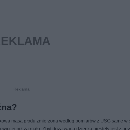
źna?
kowa masa płodu zmierzona według pomiarów z USG same w s
o więcej niż za mało. Zbyt duża waga dziecka niestety jest z p