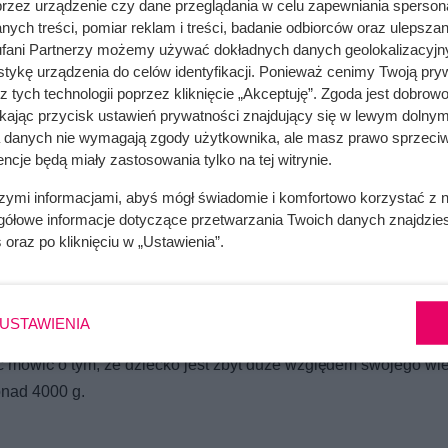
przez urządzenie czy dane przeglądania w celu zapewniania sperson
ych treści, pomiar reklam i treści, badanie odbiorców oraz ulepszan
fani Partnerzy możemy używać dokładnych danych geolokalizacyjn
nie porodu (po 40 tygodniu) duża waga dziecka jest znacznie ba
tykę urządzenia do celów identyfikacji. Ponieważ cenimy Twoją pry
y, dlatego też ważne jest monitorowanie szacunkowej masy ciał
z tych technologii poprzez kliknięcie „Akceptuję”. Zgoda jest dobro
go wywołania porodu,
ikając przycisk ustawień prywatności znajdujący się w lewym dolnym
a danych nie wymagają zgody użytkownika, ale masz prawo sprzeciw
ążą; cukrzyca jest niebezpieczna jeśli mama nie stosuje diety 
ncje będą miały zastosowania tylko na tej witrynie.
ach. W przeciwnym razie, jeśli mimo cukrzycy cukier jest w n
etę i/ lub stosowanie insuliny- to dla dziecka nie ma powikłań i
szymi informacjami, abyś mógł świadomie i komfortowo korzystać z
gółowe informacje dotyczące przetwarzania Twoich danych znajdzi
kie ryzyko pojawienia się. Bardzo, ale to bardzo ważna w cukrzy
s
oraz po kliknięciu w „Ustawienia”.
 niej jest znacząco mniejsza możliwość powikłań i można zapom
USTAWIENIA
według pomiarów z USG nie oznacza od razu makrosomii płodu. 
óc mówić o tym, że dziecko jest zbyt duże względem swojego wi
nad 4000 g.