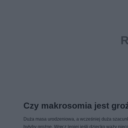
Czy makrosomia jest gro
Duża masa urodzeniowa, a wcześniej duża szacun
byłyby groźne. Wręcz lepiej jeśli dziecko waży niec