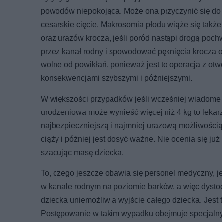
powodów niepokojąca. Może ona przyczynić się do 
cesarskie cięcie. Makrosomia płodu wiąże się takż
oraz urazów krocza, jeśli poród nastąpi drogą po
przez kanał rodny i spowodować pęknięcia krocza o r
wolne od powikłań, ponieważ jest to operacja z ot
konsekwencjami szybszymi i późniejszymi.
W większości przypadków jeśli wcześniej wiadome 
urodzeniowa może wynieść więcej niż 4 kg to lekarz
najbezpieczniejszą i najmniej urazową możliwością
ciąży i później jest dosyć ważne. Nie ocenia się ju
szacując masę dziecka.
To, czego jeszcze obawia się personel medyczny, je
w kanale rodnym na poziomie barków, a więc dystoc
dziecka uniemożliwia wyjście całego dziecka. Jest t
Postępowanie w takim wypadku obejmuje specjalny a