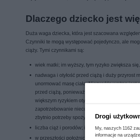
Dlaczego dziecko jest wi
Duża waga dziecka, która jest szacowana względe
Czynniki te mogą występować pojedynczo, ale mogą
ciąży. Tymi czynnikami są:
wiek matki; im wyższy, tym ryzyko zwiększa się,
nadwaga i otyłość przed ciążą i duży przyrost m
unormować masę ciała. Niezwykle ważne jest ró
przed ciążą, ponieważ dodatkowe kilogramy tkan
większym ryzykiem otyłości i chorób metabolic
zapotrzebowanie nieco wzrasta, a w 3 trymestrze
Drogi użytkown
zbytnio potrzeby spożycia większej ilości poka
liczba ciąż i porodów; im więcej ich było tym ry
My, naszych 1162 zau
informacje na urządze
w przeszłości położniczej porody noworodków 