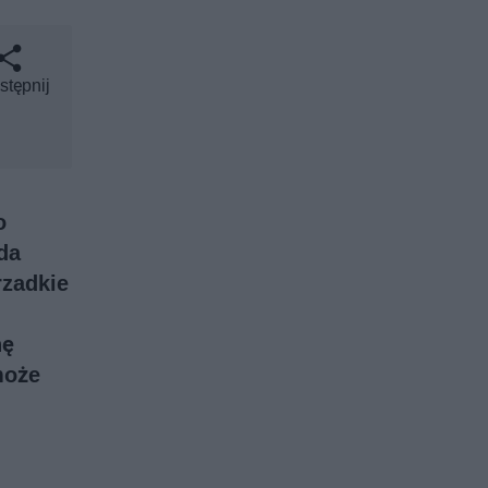
stępnij
o
da
rzadkie
hę
może