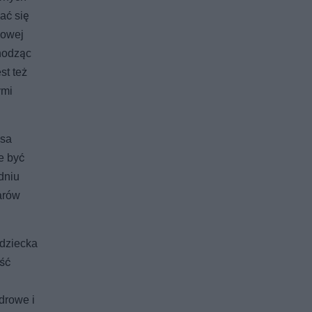
ać się
dowej
chodząc
st też
ymi
asa
e być
dniu
iarów
 dziecka
ość
.
drowe i