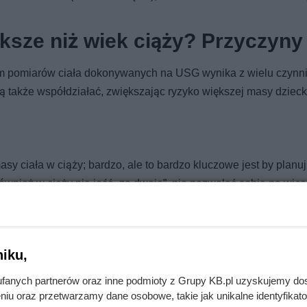
ększe niż wiek ciąży? Przyczyny
m pomiarów ciała dokonywanych na USG wynika z wielu czynn
 także współdziałać, zwiększając ryzyko większej masy dziec
asy ciała w ciąży; bardzo, ale to bardzo kluczowe jest by planu
wnież w ciąży nie jeść „za dwoje”, nie pozwalać sobie na więce
ki tłuszczowej mogą zostać na lata, a przy okazji obarczają d
znych w jego wieku dorosłym. Dopiero w 2 trymestrze ciąży
 zwiększa się ono o +/- 300kcal, nie jest to dużo, więc nie zmie
iku,
rmów,
zyko większe,
fanych partnerów oraz inne podmioty z Grupy KB.pl uzyskujemy do
niu oraz przetwarzamy dane osobowe, takie jak unikalne identyfikat
z makrosomią, czyli duża masa urodzeniowa poprzedniego dzie