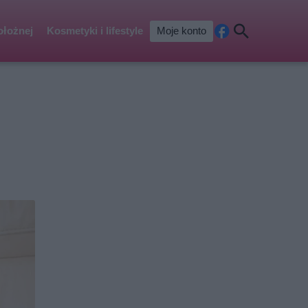
ołożnej
Kosmetyki i lifestyle
Moje konto
Fa
Szu
ceb
kaj
ook