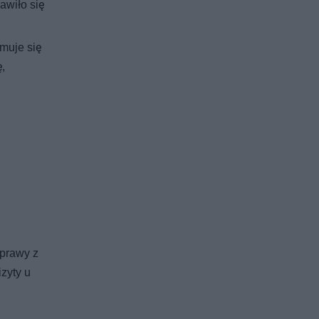
awiło się
ymuje się
,
sprawy z
zyty u