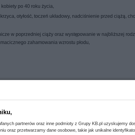
 kobiety po 40 roku życia,
krzyca, otyłość, toczeń układowy, nadciśnienie przed ciążą, ch
icze w poprzedniej ciąży oraz występowanie w najbliższej rodz
zmacicznego zahamowania wzrostu płodu,
 z tych czynników, nie musi od razu oznaczać zachorowania. Skła
 na zidentyfikowanie schorzenia.
iku,
asyfikacja
fanych partnerów oraz inne podmioty z Grupy KB.pl uzyskujemy do
niu oraz przetwarzamy dane osobowe, takie jak unikalne identyfikat
oponowało następującą klasyfikację nadciśnienia tętniczego w