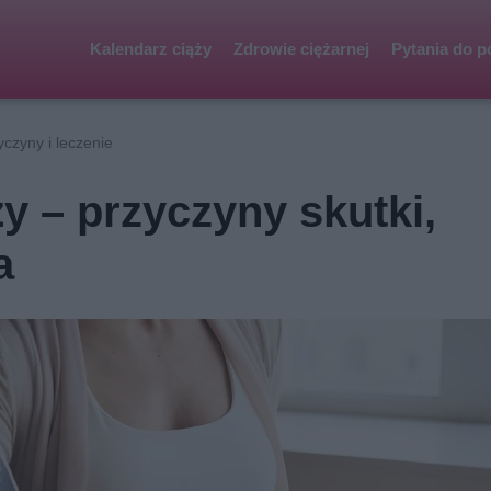
Kalendarz ciąży
Zdrowie ciężarnej
Pytania do p
yczyny i leczenie
y – przyczyny skutki,
a