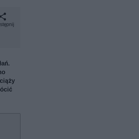
stępnij
łań.
no
ciąży
rócić