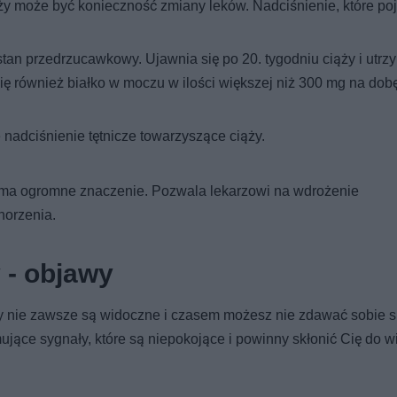
ży może być konieczność zmiany leków. Nadciśnienie, które poj
stan przedrzucawkowy. Ujawnia się po 20. tygodniu ciąży i utrz
się również białko w moczu w ilości większej niż 300 mg na dobę
nadciśnienie tętnicze towarzyszące ciąży.
y ma ogromne znaczenie. Pozwala lekarzowi na wdrożenie
horzenia.
 - objawy
ąży nie zawsze są widoczne i czasem możesz nie zdawać sobie 
jące sygnały, które są niepokojące i powinny skłonić Cię do wi