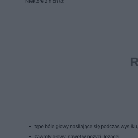
Niektóre z nich to:
tępe bóle głowy nasilające się podczas wysiłku
zawroty głowy, nawet w pozycji leżącej,