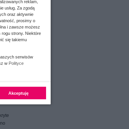
alizowanych reklam,
ie usług. Za zgodą
ych oraz aktywnie
watność, prosimy o
wolna i zawsze możesz
 rogu strony. Niektóre
ić się takiemu
 naszych serwisów
esz w
Polityce
Akceptuję
kryte
ono