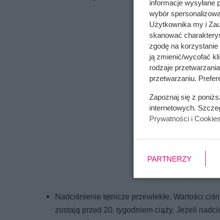
informacje wysyłane 
wybór spersonalizowan
Użytkownika my i Zau
skanować charakterys
zgodę na korzystanie 
ją zmienić/wycofać kl
rodzaje przetwarzani
przetwarzaniu. Prefere
Zapoznaj się z poniż
internetowych. Szcze
Prywatności i Cookie
PARTNERZY
Nadciśnienie tętnicze przewlekłe. Wartości ci
zostają przed 20. tygodniem ciąży. Jeżeli nad