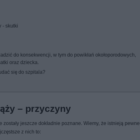
- skutki
wadzić do konsekwencji, w tym do powikłań okołoporodowych,
atki oraz dziecka.
udać się do szpitala?
iąży – przyczyny
 zostały jeszcze dokładnie poznane. Wiemy, że istnieją pewne
częstsze z nich to: