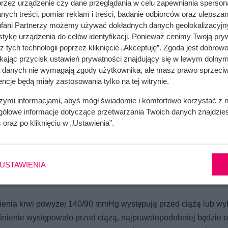
przez urządzenie czy dane przeglądania w celu zapewniania sperson
ych treści, pomiar reklam i treści, badanie odbiorców oraz ulepszan
fani Partnerzy możemy używać dokładnych danych geolokalizacyjn
tykę urządzenia do celów identyfikacji. Ponieważ cenimy Twoją pry
z tych technologii poprzez kliknięcie „Akceptuję”. Zgoda jest dobro
ikając przycisk ustawień prywatności znajdujący się w lewym dolnym
a danych nie wymagają zgody użytkownika, ale masz prawo sprzeciw
ncje będą miały zastosowania tylko na tej witrynie.
szymi informacjami, abyś mógł świadomie i komfortowo korzystać z
gółowe informacje dotyczące przetwarzania Twoich danych znajdzi
s
oraz po kliknięciu w „Ustawienia”.
USTAWIENIA
śnienia krwi powyżej 140/90 mmHg występują przed ciążą lub wy
ciśnienie występowało przed ciążą, najprawdopodobniej będzie 