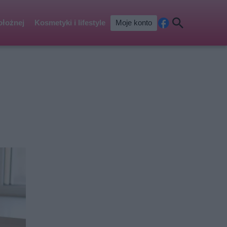
ołożnej
Kosmetyki i lifestyle
Moje konto
Fa
Szu
ceb
kaj
ook