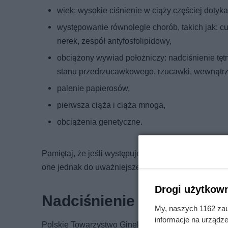
wiek: wysokie ciśnienie w ciąży częściej dotyka
występowanie równolegle chorób, takich jak: cu
nerek, zespół antyfosfolipidowy,
obciążony wywiad położniczy: nadciśnienie tętn
stanu przedrzucawkowego, rzucawki, wewnątr
palenie papierosów,
pierwsza ciąża i ciąża mnoga,
obciążenia genetyczne.
Pamiętaj, że jeśli występuje u Ciebie którykolwiek
one jednak do uważniejszej profilaktyki i pozwalają
Drogi użytkown
Nadciśnienie w ciąży – kl
My, naszych 1162 zau
informacje na urządze
Polskie Towarzystwo Ginekologów i Położników zapr