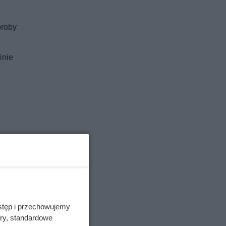
oroby
inie
niają
stęp i przechowujemy
ory, standardowe
 ciąży: