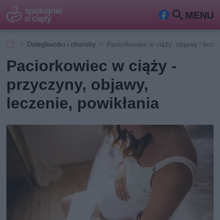
MENU
Fa
Szu
ceb
kaj
Dolegliwości i choroby
Paciorkowiec w ciąży: objawy i lecze
ook
Paciorkowiec w ciąży -
przyczyny, objawy,
leczenie, powikłania