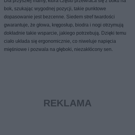
Dla przyszłej mamy, która często przewraca się z boku na
bok, szukając wygodnej pozycji, takie punktowe
dopasowanie jest bezcenne. Siedem stref twardości
gwarantuje, że głowa, kręgosłup, biodra i nogi otrzymują
dokładnie takie wsparcie, jakiego potrzebują. Dzięki temu
ciało układa się ergonomicznie, co niweluje napięcia
mięśniowe i pozwala na głęboki, niezakłócony sen.