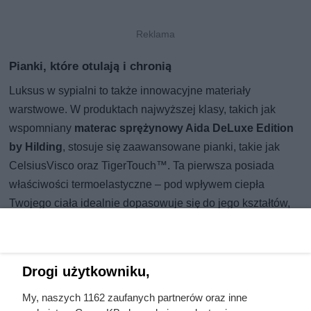
Pianki, które otulają i chronią
Luksus w sypialni to także innowacyjne materiały
warstwowe. W produktach najwyższej klasy, takich jak
wspomniany
materac sprężynowy Aida DeLuxe Edition
by Hilding
, stosuje się zaawansowane pianki, takie jak
CelsiusVisco oraz TigerTouch™. Ta pierwsza posiada
właściwości termoelastyczne – pod wpływem ciepła
Twojego ciała idealnie dopasowuje się do jego kształtów,
dając wrażenie przyjemnego „otulenia”. Zmniejsza to
nacisk na wrażliwe miejsca, co jest kluczowe, gdy borykasz
się z obrzękami lub bólami stawów.
Drogi użytkowniku,
Z kolei pianka TigerTouch™ dba o to, by materac nie był
My, naszych 1162 zaufanych partnerów oraz inne
zbyt „zapadający się”. Zapewnia ona odpowiednią