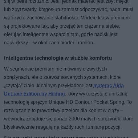
się w pełni rozluźnić. Jeśli jednak materac jest zbyt miękki
lub zbyt twardy, kręgosłup zamiast odpoczywać, nadal musi
walczyć o zachowanie stabilności. Modele klasy premium
są projektowane tak, aby przejąć ten ciężar na siebie,
oferując inteligentne wsparcie tam, gdzie nacisk jest
największy – w okolicach bioder i ramion.
Inteligentna technologia w służbie komfortu
W segmencie premium nie mówimy o zwykłych
sprężynach, ale o zaawansowanych systemach, które
„czytają” ciało. Idealnym przykładem jest
materac Aida
DeLuxe Edition by Hilding
, który wykorzystuje unikalną
technologię sprężyn Unique HD Contour Pocket Spring. To
rozwiązanie to prawdziwy przełom dla kobiet w ciąży –
wewnątrz znajduje się ponad 2000 małych sprężynek, które
błyskawicznie reagują na każdy ruch i zmianę pozycji.