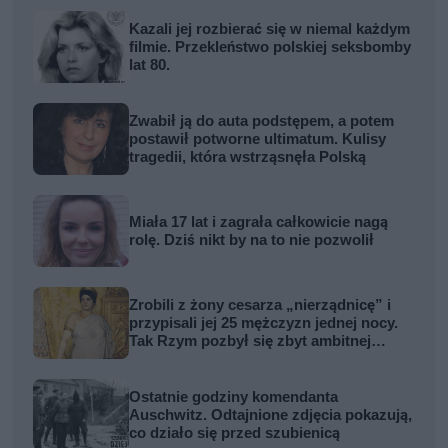
Kazali jej rozbierać się w niemal każdym
filmie. Przekleństwo polskiej seksbomby
lat 80.
Zwabił ją do auta podstępem, a potem
postawił potworne ultimatum. Kulisy
tragedii, która wstrząsnęła Polską
Miała 17 lat i zagrała całkowicie nagą
rolę. Dziś nikt by na to nie pozwolił
Zrobili z żony cesarza „nierządnicę” i
przypisali jej 25 mężczyzn jednej nocy.
Tak Rzym pozbył się zbyt ambitnej
kobiety
Ostatnie godziny komendanta
Auschwitz. Odtajnione zdjęcia pokazują,
co działo się przed szubienicą