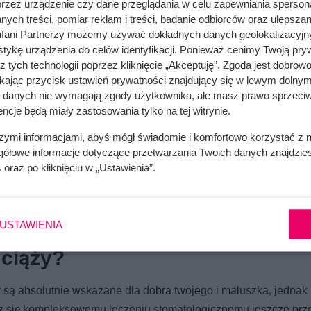
przez urządzenie czy dane przeglądania w celu zapewniania sperson
ych treści, pomiar reklam i treści, badanie odbiorców oraz ulepszan
fani Partnerzy możemy używać dokładnych danych geolokalizacyjn
tykę urządzenia do celów identyfikacji. Ponieważ cenimy Twoją pry
z tych technologii poprzez kliknięcie „Akceptuję”. Zgoda jest dobro
ikając przycisk ustawień prywatności znajdujący się w lewym dolnym
go nawet 90% kobiet ciężarnych doświadcza zapalenia dziąseł
a danych nie wymagają zgody użytkownika, ale masz prawo sprzeciw
a na tym, że stają się one rozpulchnione, bardzo tkliwe, co utr
ncje będą miały zastosowania tylko na tej witrynie.
sytuacji ciężko porządnie umyć zęby, kiedy przy każdym ruchu
szymi informacjami, abyś mógł świadomie i komfortowo korzystać z
ę.
gółowe informacje dotyczące przetwarzania Twoich danych znajdzi
s
oraz po kliknięciu w „Ustawienia”.
ciąży jest niesamowicie ważna, zwłaszcza jeśli pojawiły się u
a stanowią poważne ryzyko przedwczesnego porodu oraz małej 
USTAWIENIA
 ciąży?
 są absolutnie wskazane dla dobra twojego i maluszka, jednak
dasz się kompleksowemu leczeniu stomatologicznemu jeszcze prz