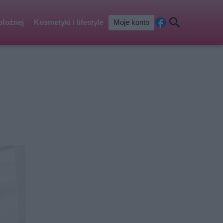
ołożnej
Kosmetyki i lifestyle
Moje konto
Fa
Szu
ceb
kaj
ook