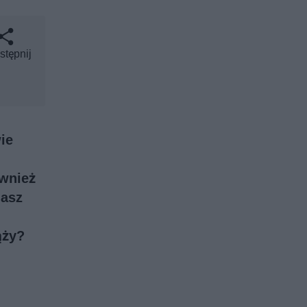
stępnij
ie
ównież
masz
ąży?