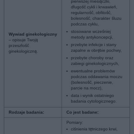
pierwszej miesiączki,
długość cykli i krwawień,
regularność, obfitość,
bolesność, charakter śluzu
podczas cyklu,
stosowane wcześniej
Wywiad ginekologiczny
metody antykoncepcji,
– opisuje Twoją
przebyte infekcje i stany
przeszłość
zapalne w obrębie pochwy,
ginekologiczną.
przebyte choroby oraz
zabiegi ginekologicznych,
ewentualne problemów
podczas oddawania moczu
(bolesność, pieczenie,
parcie na mocz),
data i wynik ostatniego
badania cytologicznego.
Rodzaje badania:
Co jest badane:
Pomiary:
ciśnienia tętniczego krwi,