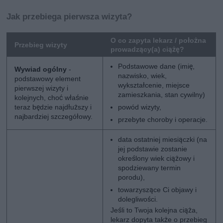
Jak przebiega pierwsza wizyta?
O co zapyta lekarz / położna
Przebieg wizyty
prowadzący(a) ciążę?
Podstawowe dane (imię,
Wywiad ogólny
-
nazwisko, wiek,
podstawowy element
wykształcenie, miejsce
pierwszej wizyty i
zamieszkania, stan cywilny)
kolejnych, choć właśnie
teraz będzie najdłuższy i
powód wizyty,
najbardziej szczegółowy.
przebyte choroby i operacje.
data ostatniej miesiączki (na
jej podstawie zostanie
określony wiek ciążowy i
spodziewany termin
porodu),
towarzyszące Ci objawy i
dolegliwości.
Jeśli to Twoja kolejna ciąża,
lekarz dopyta także o przebieg