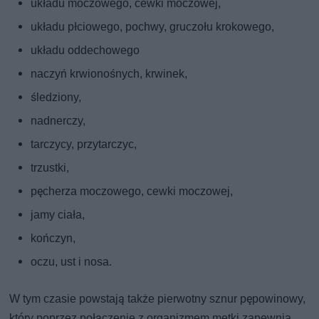
układu moczowego, cewki moczowej,
układu płciowego, pochwy, gruczołu krokowego,
układu oddechowego
naczyń krwionośnych, krwinek,
śledziony,
nadnerczy,
tarczycy, przytarczyc,
trzustki,
pęcherza moczowego, cewki moczowej,
jamy ciała,
kończyn,
oczu, ust i nosa.
W tym czasie powstają także pierwotny sznur pępowinowy,
który poprzez połączenie z organizmem metki zapewnia