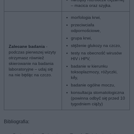
– macica oraz szyjka.
morfologia krwi,
przeciwciała
odpornościowe,
grupa krwi,
stężenie glukozy na czczo,
Zalecane badania
-
podczas pierwszej wizyty
testy na obecność wirusów
otrzymasz również
HIV i HPV,
skierowanie na badania
badanie w kierunku
laboratoryjne – udaj się
toksoplazmozy, różyczki,
na nie będąc na czczo.
kiły,
badanie ogólne moczu,
konsultacja stomatologiczna
(powinna odbyć się przed 10
tygodniem ciąży)
Bibliografia: