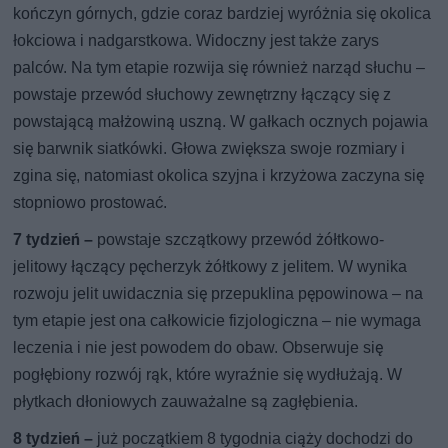
kończyn górnych, gdzie coraz bardziej wyróżnia się okolica
łokciowa i nadgarstkowa. Widoczny jest także zarys
palców. Na tym etapie rozwija się również narząd słuchu –
powstaje przewód słuchowy zewnętrzny łączący się z
powstającą małżowiną uszną. W gałkach ocznych pojawia
się barwnik siatkówki. Głowa zwiększa swoje rozmiary i
zgina się, natomiast okolica szyjna i krzyżowa zaczyna się
stopniowo prostować.
7 tydzień –
powstaje szczątkowy przewód żółtkowo-
jelitowy łączący pęcherzyk żółtkowy z jelitem. W wynika
rozwoju jelit uwidacznia się przepuklina pępowinowa – na
tym etapie jest ona całkowicie fizjologiczna – nie wymaga
leczenia i nie jest powodem do obaw. Obserwuje się
pogłębiony rozwój rąk, które wyraźnie się wydłużają. W
płytkach dłoniowych zauważalne są zagłębienia.
8 tydzień –
już początkiem 8 tygodnia ciąży dochodzi do