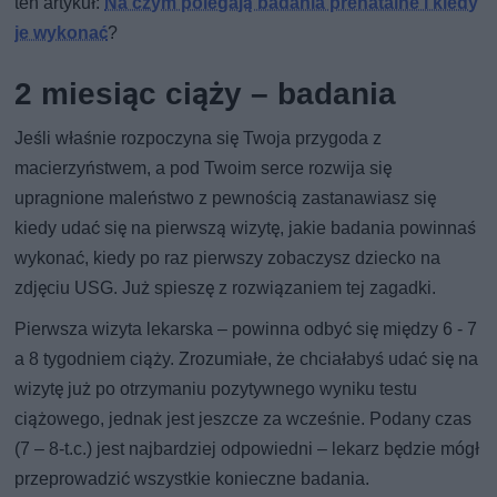
ten artykuł:
Na czym polegają badania prenatalne i kiedy
je wykonać
?
2 miesiąc ciąży – badania
Jeśli właśnie rozpoczyna się Twoja przygoda z
macierzyństwem, a pod Twoim serce rozwija się
upragnione maleństwo z pewnością zastanawiasz się
kiedy udać się na pierwszą wizytę, jakie badania powinnaś
wykonać, kiedy po raz pierwszy zobaczysz dziecko na
zdjęciu USG. Już spieszę z rozwiązaniem tej zagadki.
Pierwsza wizyta lekarska – powinna odbyć się między 6 - 7
a 8 tygodniem ciąży. Zrozumiałe, że chciałabyś udać się na
wizytę już po otrzymaniu pozytywnego wyniku testu
ciążowego, jednak jest jeszcze za wcześnie. Podany czas
(7 – 8-t.c.) jest najbardziej odpowiedni – lekarz będzie mógł
przeprowadzić wszystkie konieczne badania.