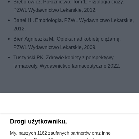
Bręborowicz. Położnictwo. Tom 1. Fizjologia ciąży.
PZWL Wydawnictwo Lekarskie, 2012.
Bartel H.. Embriologia. PZWL Wydawnictwo Lekarskie,
2012.
Bień Agnieszka M.. Opieka nad kobietą ciężarną.
PZWL Wydawnictwo Lekarskie, 2009.
Tuszyński PK. Zdrowie kobiety z perspektywy
farmaceuty. Wydawnictwo farmaceutyczne 2022.
Drogi użytkowniku,
My, naszych 1162 zaufanych partnerów oraz inne