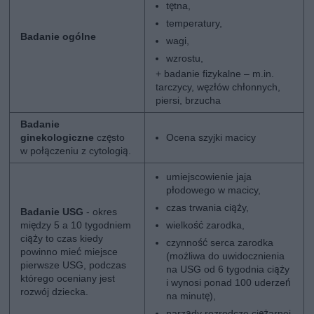
tętna,
temperatury,
Badanie ogólne
wagi,
wzrostu,
+ badanie fizykalne – m.in.
tarczycy, węzłów chłonnych,
piersi, brzucha
Badanie
ginekologiczne
często
Ocena szyjki macicy
w połączeniu z cytologią.
umiejscowienie jaja
płodowego w macicy,
czas trwania ciąży,
Badanie USG
- okres
między 5 a 10 tygodniem
wielkość zarodka,
ciąży to czas kiedy
czynność serca zarodka
powinno mieć miejsce
(możliwa do uwidocznienia
pierwsze USG, podczas
na USG od 6 tygodnia ciąży
którego oceniany jest
i wynosi ponad 100 uderzeń
rozwój dziecka.
na minutę),
narządy rozrodcze ciężarnej