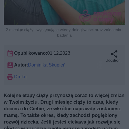
2 miesiąc ciąży i występujące wtedy dolegliwości oraz zalecenia i
badania
Opublikowano:
01.12.2023
Udostępnij
Autor:
Dominika Skupień
Drukuj
Kolejne etapy ciąży przynoszą coraz to więcej zmian
w Twoim życiu. Drugi miesiąc ciąży to czas, kiedy
dociera do Ciebie, że wkrótce naprawdę zostaniesz
mamą. To także okres, kiedy zachodzi pogłębiony
rozwój dziecka. Jeśli jesteś ciekawa jak rozwija się
płód (a w zasadzie ciągle jeszcze zarodek) na tym