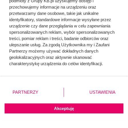
podmioty z Grupy KB.pl uzyskujemy dostęp i
przechowujemy informacje na urządzeniu oraz
przetwarzamy dane osobowe, takie jak unikalne
identyfikatory, standardowe informacje wysyłane przez
urządzenie czy dane przeglądania w celu zapewniania
spersonalizowanych reklam, wybór spersonalizowanych
treści, pomiar reklam i treści, badanie odbiorców oraz
ulepszanie usług. Za zgodą Użytkownika my i Zaufani
Najpopularniejsze w tej chwili
Partnerzy możemy używać dokładnych danych
geolokalizacyjnych oraz aktywnie skanować
charakterystykę urządzenia do celów identyfikacji.
Kazali jej rozbierać się w niemal każdym
Ponieważ cenimy Twoją prywatność, prosimy o zgodę na
filmie. Przekleństwo polskiej seksbomby
korzystanie z tych technologii poprzez kliknięcie
lat 80.
„Akceptuję”. Zgoda jest dobrowolna i zawsze możesz ją
zmienić/wycofać klikając przycisk ustawień prywatności
PARTNERZY
USTAWIENIA
znajdujący się w lewym dolnym rogu strony. Niektóre
Kat w spódnicy. Najokrutniejsza
nadzorczyni Auschwitz przed egzekucją
rodzaje przetwarzania danych nie wymagają zgody
wykrzyknęła „Niech żyje Polska!”
użytkownika, ale masz prawo sprzeciwić się takiemu
Akceptuję
przetwarzaniu. Preferencje będą miały zastosowania tylko
na tej witrynie.
Nie harówka była najgorsza. Prawdziwy
koszmar chłopek zaczynał się po