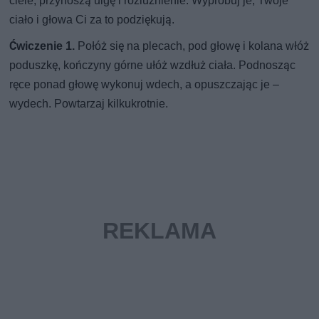
ciele, przynoszą ulgę i rozluźnienie. Wypróbuj je, Twoje
ciało i głowa Ci za to podziękują.
Ćwiczenie 1.
Połóż się na plecach, pod głowę i kolana włóż
poduszkę, kończyny górne ułóż wzdłuż ciała. Podnosząc
ręce ponad głowę wykonuj wdech, a opuszczając je –
wydech. Powtarzaj kilkukrotnie.