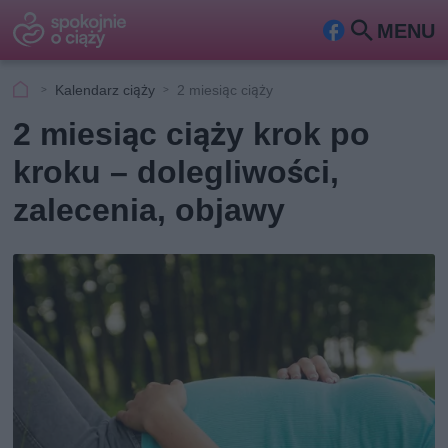
MENU
Fa
Szu
ceb
kaj
Kalendarz ciąży
2 miesiąc ciąży
ook
2 miesiąc ciąży krok po
kroku – dolegliwości,
zalecenia, objawy