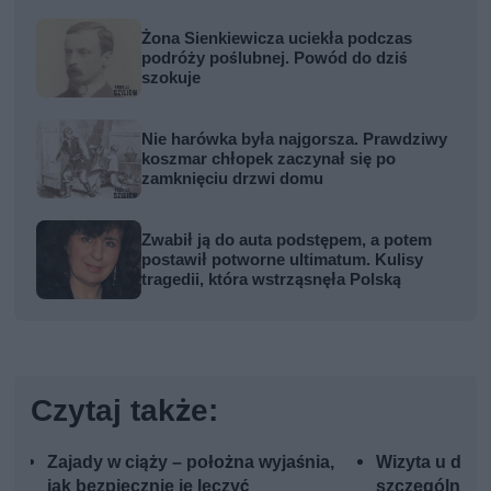
Żona Sienkiewicza uciekła podczas
podróży poślubnej. Powód do dziś
szokuje
Nie harówka była najgorsza. Prawdziwy
koszmar chłopek zaczynał się po
zamknięciu drzwi domu
Zwabił ją do auta podstępem, a potem
postawił potworne ultimatum. Kulisy
tragedii, która wstrząsnęła Polską
Czytaj także:
Zajady w ciąży – położna wyjaśnia,
Wizyta u dent
jak bezpiecznie je leczyć
szczególnie 