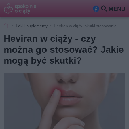
MENU
Fa
Szu
ceb
kaj
Leki i suplementy
Heviran w ciąży: skutki stosowania
ook
Heviran w ciąży - czy
można go stosować? Jakie
mogą być skutki?