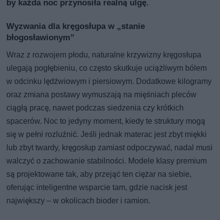
by każda noc przynosiła realną ulgę.
Wyzwania dla kręgosłupa w „stanie
błogosławionym”
Wraz z rozwojem płodu, naturalne krzywizny kręgosłupa
ulegają pogłębieniu, co często skutkuje uciążliwym bólem
w odcinku lędźwiowym i piersiowym. Dodatkowe kilogramy
oraz zmiana postawy wymuszają na mięśniach pleców
ciągłą pracę, nawet podczas siedzenia czy krótkich
spacerów. Noc to jedyny moment, kiedy te struktury mogą
się w pełni rozluźnić. Jeśli jednak materac jest zbyt miękki
lub zbyt twardy, kręgosłup zamiast odpoczywać, nadal musi
walczyć o zachowanie stabilności. Modele klasy premium
są projektowane tak, aby przejąć ten ciężar na siebie,
oferując inteligentne wsparcie tam, gdzie nacisk jest
największy – w okolicach bioder i ramion.