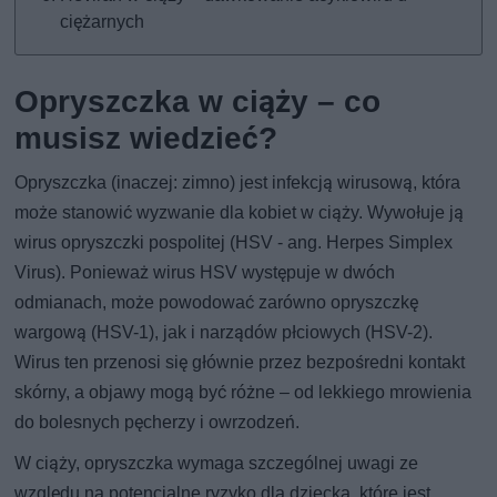
ciężarnych
Opryszczka w ciąży – co
musisz wiedzieć?
Opryszczka (inaczej: zimno) jest infekcją wirusową, która
może stanowić wyzwanie dla kobiet w ciąży. Wywołuje ją
wirus opryszczki pospolitej (HSV - ang. Herpes Simplex
Virus). Ponieważ wirus HSV występuje w dwóch
odmianach, może powodować zarówno opryszczkę
wargową (HSV-1), jak i narządów płciowych (HSV-2).
Wirus ten przenosi się głównie przez bezpośredni kontakt
skórny, a objawy mogą być różne – od lekkiego mrowienia
do bolesnych pęcherzy i owrzodzeń.
W ciąży, opryszczka wymaga szczególnej uwagi ze
względu na potencjalne ryzyko dla dziecka, które jest