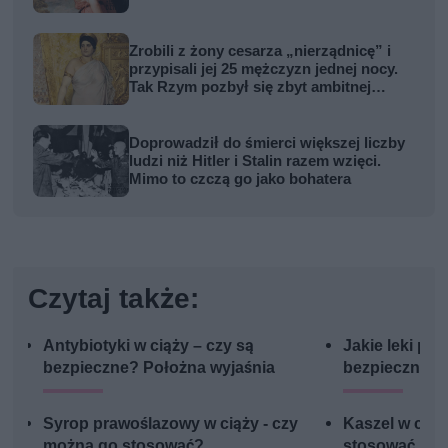
Zrobili z żony cesarza „nierządnicę” i
przypisali jej 25 mężczyzn jednej nocy.
Tak Rzym pozbył się zbyt ambitnej
kobiety
Doprowadził do śmierci większej liczby
ludzi niż Hitler i Stalin razem wzięci.
Mimo to czczą go jako bohatera
Czytaj także:
Antybiotyki w ciąży – czy są
Jakie leki pr
bezpieczne? Położna wyjaśnia
bezpieczne w
Syrop prawoślazowy w ciąży - czy
Kaszel w ciąż
można go stosować?
stosować i jak