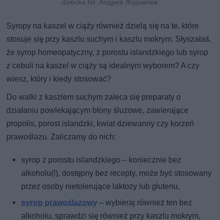
dziecka fot. Андрей Журавлев
Syropy na kaszel w ciąży również dzielą się na te, które
stosuje się przy kaszlu suchym i kaszlu mokrym. Słyszałaś,
że syrop homeopatyczny, z porostu islandzkiego lub syrop
z cebuli na kaszel w ciąży są idealnym wyborem? A czy
wiesz, który i kiedy stosować?
Do walki z kaszlem suchym zaleca się preparaty o
działaniu powlekającym błony śluzowe, zawierające
propolis, porost islandzki, kwiat dziewanny czy korzeń
prawoślazu. Zaliczamy do nich:
syrop z porostu islandzkiego – koniecznie bez
alkoholu(!), dostępny bez recepty, może być stosowany
przez osoby nietolerujące laktozy lub glutenu,
syrop prawoślazowy
– wybieraj również ten bez
alkoholu, sprawdzi się również przy kaszlu mokrym,