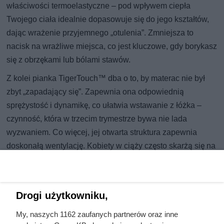
właściwości termoelastyczne – pod wpływem ciepła
Twojego ciała idealnie dopasowuje się do jego kształtów,
dając wrażenie przyjemnego „otulenia”. Zmniejsza to
nacisk na wrażliwe miejsca, co jest kluczowe, gdy borykasz
się z obrzękami lub bólami stawów.
Z kolei pianka TigerTouch™ dba o to, by materac nie był
zbyt „zapadający się”. Zapewnia ona odpowiednią
sprężystość i dynamikę, co ułatwia wstawanie z łóżka –
czynność, która w trzecim trymestrze bywa nie lada
wyzwaniem. Co więcej, jej otwarta struktura zapewnia
doskonałą wentylację. Kobiety w ciąży często skarżą się na
uderzenia gorąca; swobodny przepływ powietrza wewnątrz
materaca pomaga utrzymać optymalną temperaturę ciała
przez całą noc.
Drogi użytkowniku,
Inwestycja, która zostaje na lata
My, naszych 1162 zaufanych partnerów oraz inne