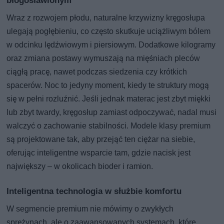
Wraz z rozwojem płodu, naturalne krzywizny kręgosłupa
ulegają pogłębieniu, co często skutkuje uciążliwym bólem
w odcinku lędźwiowym i piersiowym. Dodatkowe kilogramy
oraz zmiana postawy wymuszają na mięśniach pleców
ciągłą pracę, nawet podczas siedzenia czy krótkich
spacerów. Noc to jedyny moment, kiedy te struktury mogą
się w pełni rozluźnić. Jeśli jednak materac jest zbyt miękki
lub zbyt twardy, kręgosłup zamiast odpoczywać, nadal musi
walczyć o zachowanie stabilności. Modele klasy premium
są projektowane tak, aby przejąć ten ciężar na siebie,
oferując inteligentne wsparcie tam, gdzie nacisk jest
największy – w okolicach bioder i ramion.
Inteligentna technologia w służbie komfortu
W segmencie premium nie mówimy o zwykłych
sprężynach, ale o zaawansowanych systemach, które