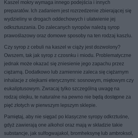
Kaszel mokry wymaga innego podejścia i innych
preparatów. Ich zadaniem jest rozrzedzenie zbierającej się
wydzieliny w drogach oddechowych i ułatwienie jej
odksztuszania. Do zalecanych syropów należą syrop
prawoślazowy oraz domowe sposoby na ten rodzaj kaszlu.
Czy syrop z cebuli na kaszel w ciąży jest dozwolony?
Owszem, tak jak syrop z czosnku i miodu. Problematyczne
jednak może okazać się zniesienie jego zapachu przez
ciężarną. Dodatkowo lub zamiennie zaleca się ciężarnym
inhalacje z olejkami eterycznymi: sosnowym, miętowym czy
eukaliptusowym. Zwracaj tylko szczególną uwagę na
rodzaj olejku, te naturalne na pewno nie będą dostępne za
pięć złotych w pierwszym lepszym sklepie.
Pamiętaj, aby nie sięgać po klasyczne syropy odkrztuśne,
gdyż zawierają one alkohol oraz mają w składzie takie
substancje, jak sulfogwajakol, bromheksynę lub ambroksol,