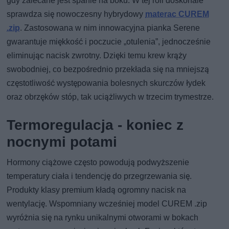
gdy zalecane jest spanie na boku. W tej roli doskonale
sprawdza się nowoczesny hybrydowy
materac CUREM
.zip
. Zastosowana w nim innowacyjna pianka Serene
gwarantuje miękkość i poczucie „otulenia”, jednocześnie
eliminując nacisk zwrotny. Dzięki temu krew krąży
swobodniej, co bezpośrednio przekłada się na mniejszą
częstotliwość występowania bolesnych skurczów łydek
oraz obrzęków stóp, tak uciążliwych w trzecim trymestrze.
Termoregulacja - koniec z
nocnymi potami
Hormony ciążowe często powodują podwyższenie
temperatury ciała i tendencję do przegrzewania się.
Produkty klasy premium kładą ogromny nacisk na
wentylację. Wspomniany wcześniej model CUREM .zip
wyróżnia się na rynku unikalnymi otworami w bokach