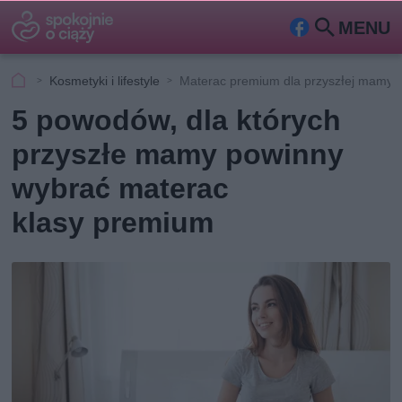
MENU
Fa
Szu
ceb
kaj
Kosmetyki i lifestyle
Materac premium dla przyszłej mamy
ook
5 powodów, dla których
przyszłe mamy powinny
wybrać materac
klasy premium