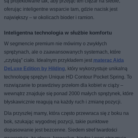
są projektowane tak, aby przejąć ten ciężar na siebie,
oferując inteligentne wsparcie tam, gdzie nacisk jest
największy – w okolicach bioder i ramion.
Inteligentna technologia w służbie komfortu
W segmencie premium nie mówimy o zwykłych
sprężynach, ale o zaawansowanych systemach, które
„czytają” ciało. Idealnym przykładem jest
materac Aida
DeLuxe Edition by Hilding
, który wykorzystuje unikalną
technologię sprężyn Unique HD Contour Pocket Spring. To
rozwiązanie to prawdziwy przełom dla kobiet w ciąży –
wewnątrz znajduje się ponad 2000 małych sprężynek, które
błyskawicznie reagują na każdy ruch i zmianę pozycji.
Dla przyszłej mamy, która często przewraca się z boku na
bok, szukając wygodnej pozycji, takie punktowe
dopasowanie jest bezcenne. Siedem stref twardości