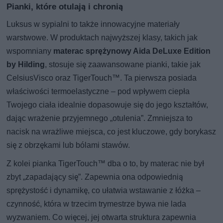
Pianki, które otulają i chronią
Luksus w sypialni to także innowacyjne materiały
warstwowe. W produktach najwyższej klasy, takich jak
wspomniany
materac sprężynowy Aida DeLuxe Edition
by Hilding
, stosuje się zaawansowane pianki, takie jak
CelsiusVisco oraz TigerTouch™. Ta pierwsza posiada
właściwości termoelastyczne – pod wpływem ciepła
Twojego ciała idealnie dopasowuje się do jego kształtów,
dając wrażenie przyjemnego „otulenia”. Zmniejsza to
nacisk na wrażliwe miejsca, co jest kluczowe, gdy borykasz
się z obrzękami lub bólami stawów.
Z kolei pianka TigerTouch™ dba o to, by materac nie był
zbyt „zapadający się”. Zapewnia ona odpowiednią
sprężystość i dynamikę, co ułatwia wstawanie z łóżka –
czynność, która w trzecim trymestrze bywa nie lada
wyzwaniem. Co więcej, jej otwarta struktura zapewnia