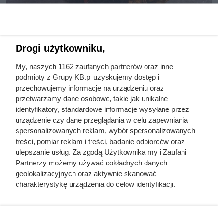
Drogi użytkowniku,
My, naszych 1162 zaufanych partnerów oraz inne
podmioty z Grupy KB.pl uzyskujemy dostęp i
przechowujemy informacje na urządzeniu oraz
Gdyby nie ten król, Polska
przetwarzamy dane osobowe, takie jak unikalne
identyfikatory, standardowe informacje wysyłane przez
zniknęłaby z mapy Europy.
urządzenie czy dane przeglądania w celu zapewniania
Wrócił z wygnania z zaledwie
spersonalizowanych reklam, wybór spersonalizowanych
treści, pomiar reklam i treści, badanie odbiorców oraz
500 rycerzami
ulepszanie usług. Za zgodą Użytkownika my i Zaufani
Partnerzy możemy używać dokładnych danych
geolokalizacyjnych oraz aktywnie skanować
charakterystykę urządzenia do celów identyfikacji.
Ponieważ cenimy Twoją prywatność, prosimy o zgodę na
korzystanie z tych technologii poprzez kliknięcie
Spokojnie o ciąży
„Akceptuję”. Zgoda jest dobrowolna i zawsze możesz ją