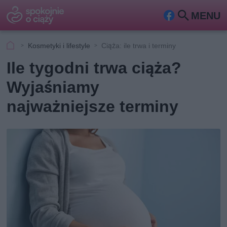
MENU
Fa
Szu
ceb
kaj
Kosmetyki i lifestyle
Ciąża: ile trwa i terminy
ook
Ile tygodni trwa ciąża?
Wyjaśniamy
najważniejsze terminy