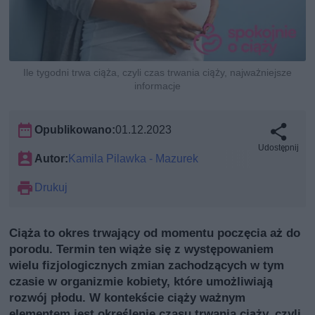
Ile tygodni trwa ciąża, czyli czas trwania ciąży, najważniejsze
informacje
Opublikowano:
01.12.2023
Udostępnij
Autor:
Kamila Pilawka - Mazurek
Drukuj
Ciąża to okres trwający od momentu poczęcia aż do
porodu. Termin ten wiąże się z występowaniem
wielu fizjologicznych zmian zachodzących w tym
czasie w organizmie kobiety, które umożliwiają
rozwój płodu. W kontekście ciąży ważnym
elementem jest określenie czasu trwania ciąży, czyli