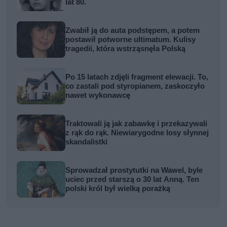
lat 80.
Zwabił ją do auta podstępem, a potem
postawił potworne ultimatum. Kulisy
tragedii, która wstrząsnęła Polską
Po 15 latach zdjęli fragment elewacji. To,
co zastali pod styropianem, zaskoczyło
nawet wykonawcę
Traktowali ją jak zabawkę i przekazywali
z rąk do rąk. Niewiarygodne losy słynnej
skandalistki
Sprowadzał prostytutki na Wawel, byle
uciec przed starszą o 30 lat Anną. Ten
polski król był wielką porażką