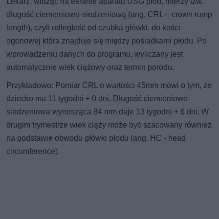
Lekarz, widząc na ekranie aparatu USG płód, mierzy tzw.
długość ciemieniowo-siedzeniową (ang. CRL – crown rump
length), czyli odległość od czubka główki, do kości
ogonowej która znajduje się między pośladkami płodu. Po
wprowadzeniu danych do programu, wyliczany jest
automatycznie wiek ciążowy oraz termin porodu.
Przykładowo: Pomiar CRL o wartości 45mm mówi o tym, że
dziecko ma 11 tygodni + 0 dni. Długość ciemieniowo-
siedzeniowa wynosząca 84 mm daje 13 tygodni + 6 dni. W
drugim trymestrze wiek ciąży może być szacowany również
na podstawie obwodu główki płodu (ang. HC - head
circumference).