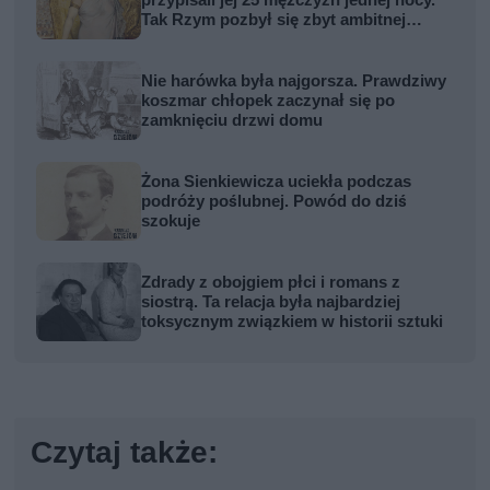
przypisali jej 25 mężczyzn jednej nocy.
Tak Rzym pozbył się zbyt ambitnej
kobiety
Nie harówka była najgorsza. Prawdziwy
koszmar chłopek zaczynał się po
zamknięciu drzwi domu
Żona Sienkiewicza uciekła podczas
podróży poślubnej. Powód do dziś
szokuje
Zdrady z obojgiem płci i romans z
siostrą. Ta relacja była najbardziej
toksycznym związkiem w historii sztuki
Czytaj także: