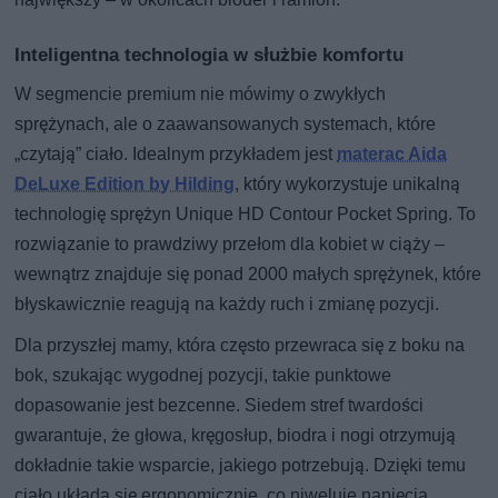
Inteligentna technologia w służbie komfortu
W segmencie premium nie mówimy o zwykłych
sprężynach, ale o zaawansowanych systemach, które
„czytają” ciało. Idealnym przykładem jest
materac Aida
DeLuxe Edition by Hilding
, który wykorzystuje unikalną
technologię sprężyn Unique HD Contour Pocket Spring. To
rozwiązanie to prawdziwy przełom dla kobiet w ciąży –
wewnątrz znajduje się ponad 2000 małych sprężynek, które
błyskawicznie reagują na każdy ruch i zmianę pozycji.
Dla przyszłej mamy, która często przewraca się z boku na
bok, szukając wygodnej pozycji, takie punktowe
dopasowanie jest bezcenne. Siedem stref twardości
gwarantuje, że głowa, kręgosłup, biodra i nogi otrzymują
dokładnie takie wsparcie, jakiego potrzebują. Dzięki temu
ciało układa się ergonomicznie, co niweluje napięcia