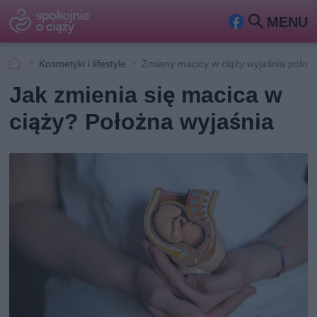
MENU
Fa
Szu
ceb
kaj
Kosmetyki i lifestyle
Zmiany macicy w ciąży wyjaśnia położ
ook
Jak zmienia się macica w
ciąży? Położna wyjaśnia