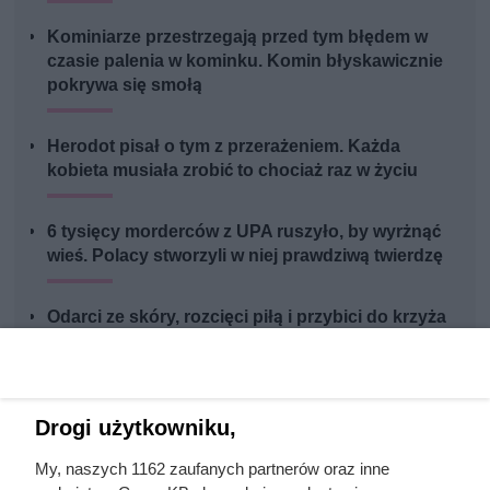
Kominiarze przestrzegają przed tym błędem w
czasie palenia w kominku. Komin błyskawicznie
pokrywa się smołą
Herodot pisał o tym z przerażeniem. Każda
kobieta musiała zrobić to chociaż raz w życiu
6 tysięcy morderców z UPA ruszyło, by wyrżnąć
wieś. Polacy stworzyli w niej prawdziwą twierdzę
Odarci ze skóry, rozcięci piłą i przybici do krzyża
głową w dół. Mroczny i krwawy koniec uczniów
Chrystusa
Drogi użytkowniku,
My, naszych 1162 zaufanych partnerów oraz inne