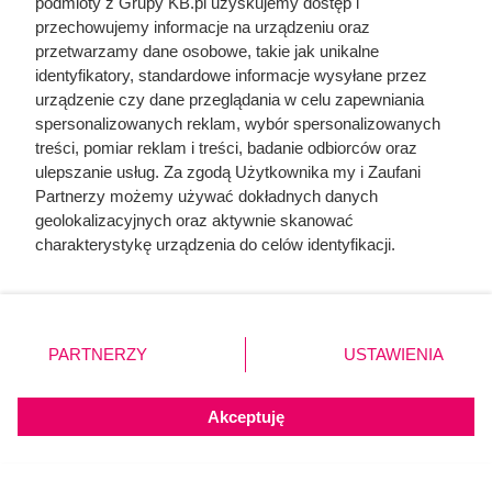
podmioty z Grupy KB.pl uzyskujemy dostęp i
przechowujemy informacje na urządzeniu oraz
przetwarzamy dane osobowe, takie jak unikalne
identyfikatory, standardowe informacje wysyłane przez
urządzenie czy dane przeglądania w celu zapewniania
spersonalizowanych reklam, wybór spersonalizowanych
treści, pomiar reklam i treści, badanie odbiorców oraz
ulepszanie usług. Za zgodą Użytkownika my i Zaufani
Partnerzy możemy używać dokładnych danych
geolokalizacyjnych oraz aktywnie skanować
charakterystykę urządzenia do celów identyfikacji.
Ponieważ cenimy Twoją prywatność, prosimy o zgodę na
korzystanie z tych technologii poprzez kliknięcie
Dziennikarze ujawnili
„Akceptuję”. Zgoda jest dobrowolna i zawsze możesz ją
pochodzenie mięsa z Dino.
zmienić/wycofać klikając przycisk ustawień prywatności
PARTNERZY
USTAWIENIA
znajdujący się w lewym dolnym rogu strony. Niektóre
Klienci zaskoczeni
rodzaje przetwarzania danych nie wymagają zgody
użytkownika, ale masz prawo sprzeciwić się takiemu
Akceptuję
przetwarzaniu. Preferencje będą miały zastosowania tylko
na tej witrynie.