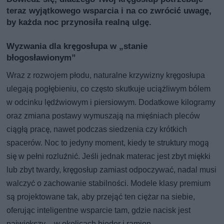
teraz wyjątkowego wsparcia i na co zwrócić uwagę,
by każda noc przynosiła realną ulgę.
Wyzwania dla kręgosłupa w „stanie
błogosławionym”
Wraz z rozwojem płodu, naturalne krzywizny kręgosłupa
ulegają pogłębieniu, co często skutkuje uciążliwym bólem
w odcinku lędźwiowym i piersiowym. Dodatkowe kilogramy
oraz zmiana postawy wymuszają na mięśniach pleców
ciągłą pracę, nawet podczas siedzenia czy krótkich
spacerów. Noc to jedyny moment, kiedy te struktury mogą
się w pełni rozluźnić. Jeśli jednak materac jest zbyt miękki
lub zbyt twardy, kręgosłup zamiast odpoczywać, nadal musi
walczyć o zachowanie stabilności. Modele klasy premium
są projektowane tak, aby przejąć ten ciężar na siebie,
oferując inteligentne wsparcie tam, gdzie nacisk jest
największy – w okolicach bioder i ramion.