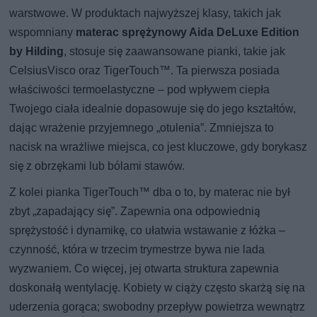
warstwowe. W produktach najwyższej klasy, takich jak
wspomniany
materac sprężynowy Aida DeLuxe Edition
by Hilding
, stosuje się zaawansowane pianki, takie jak
CelsiusVisco oraz TigerTouch™. Ta pierwsza posiada
właściwości termoelastyczne – pod wpływem ciepła
Twojego ciała idealnie dopasowuje się do jego kształtów,
dając wrażenie przyjemnego „otulenia”. Zmniejsza to
nacisk na wrażliwe miejsca, co jest kluczowe, gdy borykasz
się z obrzękami lub bólami stawów.
Z kolei pianka TigerTouch™ dba o to, by materac nie był
zbyt „zapadający się”. Zapewnia ona odpowiednią
sprężystość i dynamikę, co ułatwia wstawanie z łóżka –
czynność, która w trzecim trymestrze bywa nie lada
wyzwaniem. Co więcej, jej otwarta struktura zapewnia
doskonałą wentylację. Kobiety w ciąży często skarżą się na
uderzenia gorąca; swobodny przepływ powietrza wewnątrz