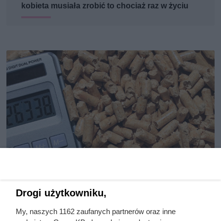
kobieta musiała zrobić to chociaż raz w życiu
Drogi użytkowniku,
Na ile naprawdę wystarcza
My, naszych 1162 zaufanych partnerów oraz inne
tona pelletu? Prosty