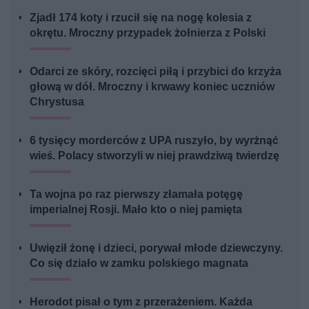
Zjadł 174 koty i rzucił się na nogę kolesia z
okrętu. Mroczny przypadek żołnierza z Polski
Odarci ze skóry, rozcięci piłą i przybici do krzyża
głową w dół. Mroczny i krwawy koniec uczniów
Chrystusa
6 tysięcy morderców z UPA ruszyło, by wyrżnąć
wieś. Polacy stworzyli w niej prawdziwą twierdzę
Ta wojna po raz pierwszy złamała potęgę
imperialnej Rosji. Mało kto o niej pamięta
Uwięził żonę i dzieci, porywał młode dziewczyny.
Co się działo w zamku polskiego magnata
Herodot pisał o tym z przerażeniem. Każda