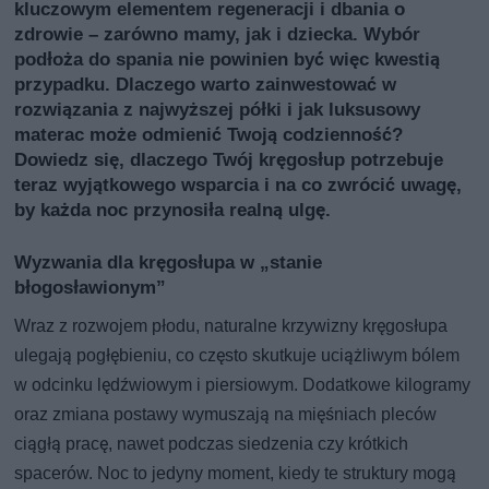
kluczowym elementem regeneracji i dbania o
zdrowie – zarówno mamy, jak i dziecka. Wybór
podłoża do spania nie powinien być więc kwestią
przypadku. Dlaczego warto zainwestować w
rozwiązania z najwyższej półki i jak luksusowy
materac może odmienić Twoją codzienność?
Dowiedz się, dlaczego Twój kręgosłup potrzebuje
teraz wyjątkowego wsparcia i na co zwrócić uwagę,
by każda noc przynosiła realną ulgę.
Wyzwania dla kręgosłupa w „stanie
błogosławionym”
Wraz z rozwojem płodu, naturalne krzywizny kręgosłupa
ulegają pogłębieniu, co często skutkuje uciążliwym bólem
w odcinku lędźwiowym i piersiowym. Dodatkowe kilogramy
oraz zmiana postawy wymuszają na mięśniach pleców
ciągłą pracę, nawet podczas siedzenia czy krótkich
spacerów. Noc to jedyny moment, kiedy te struktury mogą