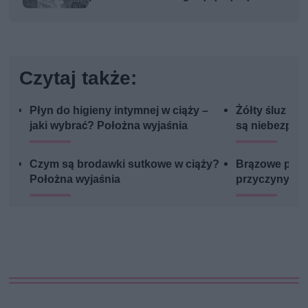
Czytaj także:
Płyn do higieny intymnej w ciąży –
Żółty śluz w c
jaki wybrać? Położna wyjaśnia
są niebezpie
Czym są brodawki sutkowe w ciąży?
Brązowe plami
Położna wyjaśnia
przyczyny, za