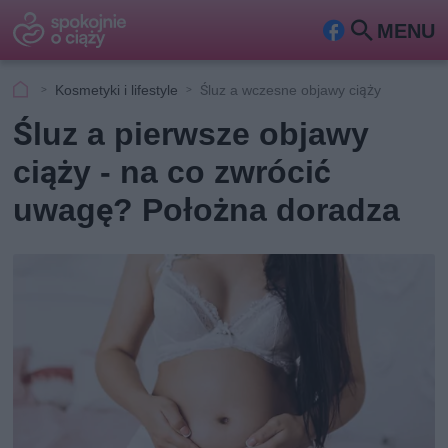
MENU
Fa
Szu
ceb
kaj
Kosmetyki i lifestyle
Śluz a wczesne objawy ciąży
ook
Śluz a pierwsze objawy
ciąży - na co zwrócić
uwagę? Położna doradza