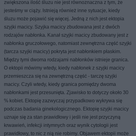
zwiększona ilość śluzu nie jest równoznaczna z tym, że
jesteśmy w ciąży. Istnieją również inne sytuacje, kiedy
śluzu może pojawić się więcej. Jedną z nich jest ektopia
szyjki macicy. Szyjka macicy zbudowana jest z dwóch
rodzajów nabłonka. Kanał szyjki macicy zbudowany jest z
nabłonka gruczołowego, natomiast zewnętrzna część szyjki
(tarcza szyjki macicy) pokryta jest nabłonkiem płaskim.
Między tymi dwoma rodzajami nabłonków istnieje granica.
O ektopii mówimy wtedy, kiedy nabłonek z szyjki macicy
przemieszcza się na zewnętrzną część - tarczę szyjki
macicy. Czyli wtedy, kiedy granica pomiędzy dwoma
nabłonkami jest przesunięta. Zjawisko to dotyczy około 30
% kobiet. Ektopię zazwyczaj przypadkowo wykrywa się
podczas badania ginekologicznego. Ektopię szyjki macicy
uznaje się za stan prawidłowy i jeśli nie jest przyczyną
krwawień, infekcji intymnych oraz wynik cytologii jest
prawidłowy, to nic z nią nie robimy. Objawem ektopii może