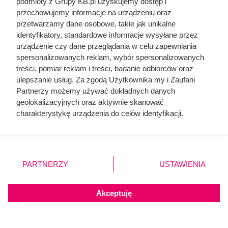
podmioty z Grupy KB.pl uzyskujemy dostęp i
przelicznik dla domu 140 m²
przechowujemy informacje na urządzeniu oraz
przetwarzamy dane osobowe, takie jak unikalne
identyfikatory, standardowe informacje wysyłane przez
urządzenie czy dane przeglądania w celu zapewniania
spersonalizowanych reklam, wybór spersonalizowanych
treści, pomiar reklam i treści, badanie odbiorców oraz
ulepszanie usług. Za zgodą Użytkownika my i Zaufani
Partnerzy możemy używać dokładnych danych
geolokalizacyjnych oraz aktywnie skanować
charakterystykę urządzenia do celów identyfikacji.
Ponieważ cenimy Twoją prywatność, prosimy o zgodę na
korzystanie z tych technologii poprzez kliknięcie
„Akceptuję”. Zgoda jest dobrowolna i zawsze możesz ją
zmienić/wycofać klikając przycisk ustawień prywatności
PARTNERZY
USTAWIENIA
znajdujący się w lewym dolnym rogu strony. Niektóre
rodzaje przetwarzania danych nie wymagają zgody
Ten gatunek drewna daje
użytkownika, ale masz prawo sprzeciwić się takiemu
Akceptuję
najwięcej ciepła, a Polacy
przetwarzaniu. Preferencje będą miały zastosowania tylko
na tej witrynie.
rzadko go kupują. Prawdziwy