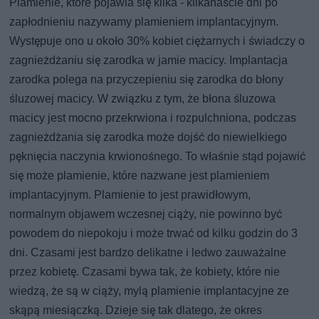
Plamienie, które pojawia się kilka - kilkanaście dni po
zapłodnieniu nazywamy plamieniem implantacyjnym.
Występuje ono u około 30% kobiet ciężarnych i świadczy o
zagnieżdżaniu się zarodka w jamie macicy. Implantacja
zarodka polega na przyczepieniu się zarodka do błony
śluzowej macicy. W związku z tym, że błona śluzowa
macicy jest mocno przekrwiona i rozpulchniona, podczas
zagnieżdżania się zarodka może dojść do niewielkiego
pęknięcia naczynia krwionośnego. To właśnie stąd pojawić
się może plamienie, które nazwane jest plamieniem
implantacyjnym. Plamienie to jest prawidłowym,
normalnym objawem wczesnej ciąży, nie powinno być
powodem do niepokoju i może trwać od kilku godzin do 3
dni. Czasami jest bardzo delikatne i ledwo zauważalne
przez kobietę. Czasami bywa tak, że kobiety, które nie
wiedzą, że są w ciąży, mylą plamienie implantacyjne ze
skąpą miesiączką. Dzieje się tak dlatego, że okres