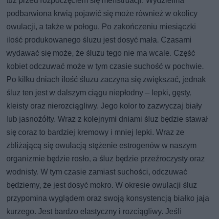
tuż przed rozpoczęciem się menstruacji. Wydzielina
podbarwiona krwią pojawić się może również w okolicy
owulacji, a także w połogu. Po zakończeniu miesiączki
ilość produkowanego śluzu jest dosyć mała. Czasami
wydawać się może, że śluzu tego nie ma wcale. Część
kobiet odczuwać może w tym czasie suchość w pochwie.
Po kilku dniach ilość śluzu zaczyna się zwiększać, jednak
śluz ten jest w dalszym ciągu niepłodny – lepki, gęsty,
kleisty oraz nierozciągliwy. Jego kolor to zazwyczaj biały
lub jasnożółty. Wraz z kolejnymi dniami śluz będzie stawał
się coraz to bardziej kremowy i mniej lepki. Wraz ze
zbliżającą się owulacją stężenie estrogenów w naszym
organizmie będzie rosło, a śluz będzie przeźroczysty oraz
wodnisty. W tym czasie zamiast suchości, odczuwać
będziemy, że jest dosyć mokro. W okresie owulacji śluz
przypomina wyglądem oraz swoją konsystencją białko jaja
kurzego. Jest bardzo elastyczny i rozciągliwy. Jeśli