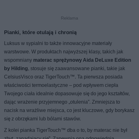
Pianki, które otulają i chronią
Luksus w sypialni to także innowacyjne materiały
warstwowe. W produktach najwyższej klasy, takich jak
wspomniany
materac sprężynowy Aida DeLuxe Edition
by Hilding
, stosuje się zaawansowane pianki, takie jak
CelsiusVisco oraz TigerTouch™. Ta pierwsza posiada
właściwości termoelastyczne – pod wpływem ciepła
Twojego ciała idealnie dopasowuje się do jego kształtów,
dając wrażenie przyjemnego „otulenia”. Zmniejsza to
nacisk na wrażliwe miejsca, co jest kluczowe, gdy borykasz
się z obrzękami lub bólami stawów.
Z kolei pianka TigerTouch™ dba o to, by materac nie był
zbyt „zapadający się”. Zapewnia ona odpowiednią