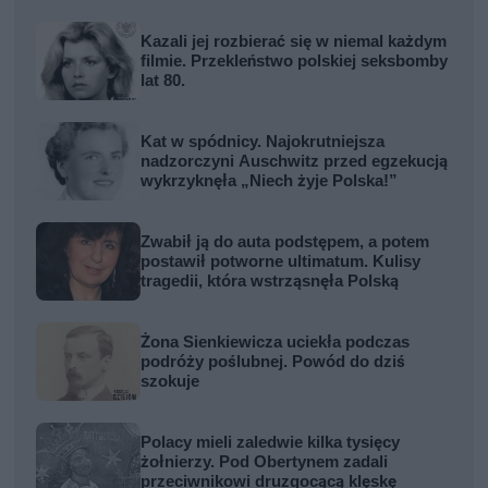
Kazali jej rozbierać się w niemal każdym
filmie. Przekleństwo polskiej seksbomby
lat 80.
Kat w spódnicy. Najokrutniejsza
nadzorczyni Auschwitz przed egzekucją
wykrzyknęła „Niech żyje Polska!”
Zwabił ją do auta podstępem, a potem
postawił potworne ultimatum. Kulisy
tragedii, która wstrząsnęła Polską
Żona Sienkiewicza uciekła podczas
podróży poślubnej. Powód do dziś
szokuje
Polacy mieli zaledwie kilka tysięcy
żołnierzy. Pod Obertynem zadali
przeciwnikowi druzgocącą klęskę