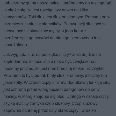
nabierzemy go na nasze palce i spróbujemy go rozciągnąć,
to okaże się, że jest rozciągliwy nawet na kilka
centymetrów. Taki śluz jest śluzem płodnym. Pomaga on w
przemieszczaniu się plemników. Po owulacji śluz będzie
znowu będzie stawał się mętny, a jego kolor z
przeźroczystego powróci do białego, kremowego lub
jasnożółtego.
Jak wygląda śluz na początku ciąży? Jeśli dojdzie do
zapłodnienia, to ilość śluzu może być zwiększona i
możemy poczuć, że jest nam bardziej mokro niż zwykle.
Powinien to być jednak biały śluz, kremowy, mleczny lub
jasnożółty. W czasie ciąży śluz ma dodatkową funkcję jaką
jest ochrona przed wtargnięciem patogenów do jamy
macicy, w której znajduje się płód. Dlatego w czasie ciąży
szyjkę macicy zamyka czop śluzowy. Czop śluzowy
zapewnia ochronę przez cały okres ciąży i wraz ze