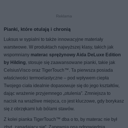
Pianki, które otulają i chronią
Luksus w sypialni to także innowacyjne materiały
warstwowe. W produktach najwyższej klasy, takich jak
wspomniany
materac sprężynowy Aida DeLuxe Edition
by Hilding
, stosuje się zaawansowane pianki, takie jak
CelsiusVisco oraz TigerTouch™. Ta pierwsza posiada
właściwości termoelastyczne – pod wpływem ciepła
Twojego ciała idealnie dopasowuje się do jego kształtów,
dając wrażenie przyjemnego „otulenia”. Zmniejsza to
nacisk na wrażliwe miejsca, co jest kluczowe, gdy borykasz
się z obrzękami lub bólami stawów.
Z kolei pianka TigerTouch™ dba o to, by materac nie był
zbyt „zapadający się”. Zapewnia ona odpowiednią