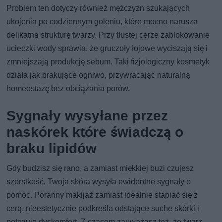
Problem ten dotyczy również mężczyzn szukających
ukojenia po codziennym goleniu, które mocno narusza
delikatną strukturę twarzy. Przy tłustej cerze zablokowanie
ucieczki wody sprawia, że gruczoły łojowe wyciszają się i
zmniejszają produkcję sebum. Taki fizjologiczny kosmetyk
działa jak brakujące ogniwo, przywracając naturalną
homeostazę bez obciążania porów.
Sygnały wysyłane przez
naskórek które świadczą o
braku lipidów
Gdy budzisz się rano, a zamiast miękkiej buzi czujesz
szorstkość, Twoja skóra wysyła ewidentne sygnały o
pomoc. Poranny makijaż zamiast idealnie stapiać się z
cerą, nieestetycznie podkreśla odstające suche skórki i
potęguje dyskomfort. Z czasem zauważasz też, że twarz