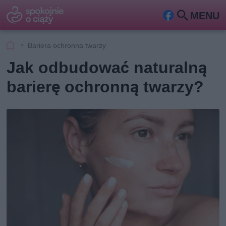
MENU
Fa
Szu
ceb
kaj
Bariera ochronna twarzy
ook
Jak odbudować naturalną
barierę ochronną twarzy?