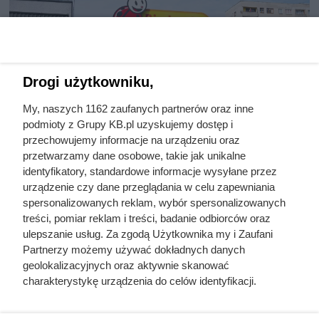
Drogi użytkowniku,
My, naszych 1162 zaufanych partnerów oraz inne
podmioty z Grupy KB.pl uzyskujemy dostęp i
przechowujemy informacje na urządzeniu oraz
Luksusowa kawa w cenie,
przetwarzamy dane osobowe, takie jak unikalne
identyfikatory, standardowe informacje wysyłane przez
jakiej nie było od bardzo
urządzenie czy dane przeglądania w celu zapewniania
dawna. Klienci Biedronki
spersonalizowanych reklam, wybór spersonalizowanych
treści, pomiar reklam i treści, badanie odbiorców oraz
zachwyceni
ulepszanie usług. Za zgodą Użytkownika my i Zaufani
Partnerzy możemy używać dokładnych danych
geolokalizacyjnych oraz aktywnie skanować
charakterystykę urządzenia do celów identyfikacji.
Ponieważ cenimy Twoją prywatność, prosimy o zgodę na
korzystanie z tych technologii poprzez kliknięcie