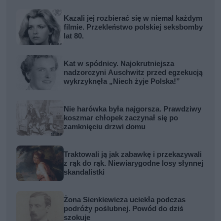
Kazali jej rozbierać się w niemal każdym
filmie. Przekleństwo polskiej seksbomby
lat 80.
Kat w spódnicy. Najokrutniejsza
nadzorczyni Auschwitz przed egzekucją
wykrzyknęła „Niech żyje Polska!”
Nie harówka była najgorsza. Prawdziwy
koszmar chłopek zaczynał się po
zamknięciu drzwi domu
Traktowali ją jak zabawkę i przekazywali
z rąk do rąk. Niewiarygodne losy słynnej
skandalistki
Żona Sienkiewicza uciekła podczas
podróży poślubnej. Powód do dziś
szokuje