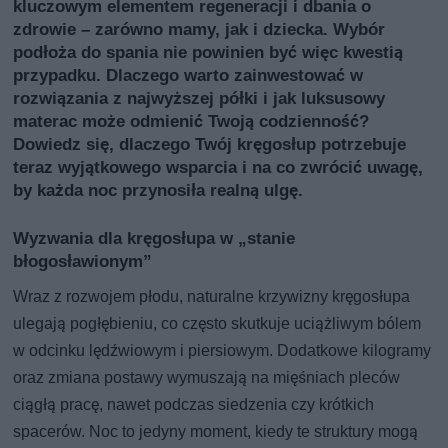
kluczowym elementem regeneracji i dbania o
zdrowie – zarówno mamy, jak i dziecka. Wybór
podłoża do spania nie powinien być więc kwestią
przypadku. Dlaczego warto zainwestować w
rozwiązania z najwyższej półki i jak luksusowy
materac może odmienić Twoją codzienność?
Dowiedz się, dlaczego Twój kręgosłup potrzebuje
teraz wyjątkowego wsparcia i na co zwrócić uwagę,
by każda noc przynosiła realną ulgę.
Wyzwania dla kręgosłupa w „stanie
błogosławionym”
Wraz z rozwojem płodu, naturalne krzywizny kręgosłupa
ulegają pogłębieniu, co często skutkuje uciążliwym bólem
w odcinku lędźwiowym i piersiowym. Dodatkowe kilogramy
oraz zmiana postawy wymuszają na mięśniach pleców
ciągłą pracę, nawet podczas siedzenia czy krótkich
spacerów. Noc to jedyny moment, kiedy te struktury mogą