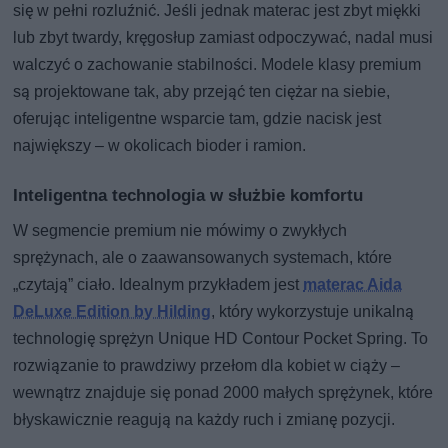
się w pełni rozluźnić. Jeśli jednak materac jest zbyt miękki
lub zbyt twardy, kręgosłup zamiast odpoczywać, nadal musi
walczyć o zachowanie stabilności. Modele klasy premium
są projektowane tak, aby przejąć ten ciężar na siebie,
oferując inteligentne wsparcie tam, gdzie nacisk jest
największy – w okolicach bioder i ramion.
Inteligentna technologia w służbie komfortu
W segmencie premium nie mówimy o zwykłych
sprężynach, ale o zaawansowanych systemach, które
„czytają” ciało. Idealnym przykładem jest
materac Aida
DeLuxe Edition by Hilding
, który wykorzystuje unikalną
technologię sprężyn Unique HD Contour Pocket Spring. To
rozwiązanie to prawdziwy przełom dla kobiet w ciąży –
wewnątrz znajduje się ponad 2000 małych sprężynek, które
błyskawicznie reagują na każdy ruch i zmianę pozycji.