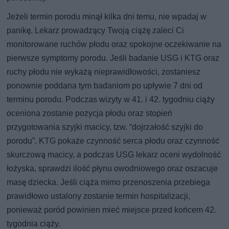
Jeżeli termin porodu minął kilka dni temu, nie wpadaj w
panikę. Lekarz prowadzący Twoją ciążę zaleci Ci
monitorowane ruchów płodu oraz spokojne oczekiwanie na
pierwsze symptomy porodu. Jeśli badanie USG i KTG oraz
ruchy płodu nie wykażą nieprawidłowości, zostaniesz
ponownie poddana tym badaniom po upływie 7 dni od
terminu porodu. Podczas wizyty w 41. i 42. tygodniu ciąży
oceniona zostanie pozycja płodu oraz stopień
przygotowania szyjki macicy, tzw. “dojrzałość szyjki do
porodu”. KTG pokaże czynność serca płodu oraz czynność
skurczową macicy, a podczas USG lekarz oceni wydolność
łożyska, sprawdzi ilość płynu owodniowego oraz oszacuje
masę dziecka. Jeśli ciąża mimo przenoszenia przebiega
prawidłowo ustalony zostanie termin hospitalizacji,
ponieważ poród powinien mieć miejsce przed końcem 42.
tygodnia ciąży.