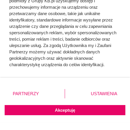
podmioty z Grupy KB.pl uzyskujemy dostęp i
przechowujemy informacje na urządzeniu oraz
przetwarzamy dane osobowe, takie jak unikalne
identyfikatory, standardowe informacje wysyłane przez
urządzenie czy dane przeglądania w celu zapewniania
spersonalizowanych reklam, wybór spersonalizowanych
treści, pomiar reklam i treści, badanie odbiorców oraz
ulepszanie usług. Za zgodą Użytkownika my i Zaufani
Partnerzy możemy używać dokładnych danych
geolokalizacyjnych oraz aktywnie skanować
charakterystykę urządzenia do celów identyfikacji.
Ponieważ cenimy Twoją prywatność, prosimy o zgodę na
Dziennikarze ujawnili
korzystanie z tych technologii poprzez kliknięcie
„Akceptuję”. Zgoda jest dobrowolna i zawsze możesz ją
pochodzenie mięsa z Dino.
zmienić/wycofać klikając przycisk ustawień prywatności
PARTNERZY
USTAWIENIA
Klienci zaskoczeni
znajdujący się w lewym dolnym rogu strony. Niektóre
rodzaje przetwarzania danych nie wymagają zgody
użytkownika, ale masz prawo sprzeciwić się takiemu
Akceptuję
przetwarzaniu. Preferencje będą miały zastosowania tylko
na tej witrynie.