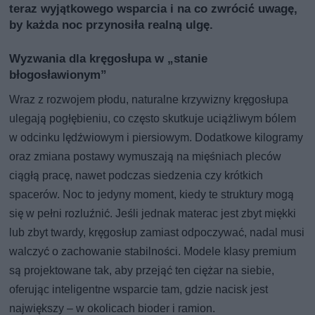
teraz wyjątkowego wsparcia i na co zwrócić uwagę,
by każda noc przynosiła realną ulgę.
Wyzwania dla kręgosłupa w „stanie
błogosławionym”
Wraz z rozwojem płodu, naturalne krzywizny kręgosłupa
ulegają pogłębieniu, co często skutkuje uciążliwym bólem
w odcinku lędźwiowym i piersiowym. Dodatkowe kilogramy
oraz zmiana postawy wymuszają na mięśniach pleców
ciągłą pracę, nawet podczas siedzenia czy krótkich
spacerów. Noc to jedyny moment, kiedy te struktury mogą
się w pełni rozluźnić. Jeśli jednak materac jest zbyt miękki
lub zbyt twardy, kręgosłup zamiast odpoczywać, nadal musi
walczyć o zachowanie stabilności. Modele klasy premium
są projektowane tak, aby przejąć ten ciężar na siebie,
oferując inteligentne wsparcie tam, gdzie nacisk jest
największy – w okolicach bioder i ramion.