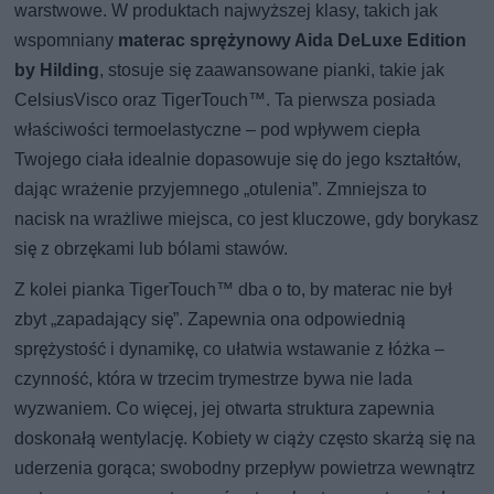
warstwowe. W produktach najwyższej klasy, takich jak
wspomniany
materac sprężynowy Aida DeLuxe Edition
by Hilding
, stosuje się zaawansowane pianki, takie jak
CelsiusVisco oraz TigerTouch™. Ta pierwsza posiada
właściwości termoelastyczne – pod wpływem ciepła
Twojego ciała idealnie dopasowuje się do jego kształtów,
dając wrażenie przyjemnego „otulenia”. Zmniejsza to
nacisk na wrażliwe miejsca, co jest kluczowe, gdy borykasz
się z obrzękami lub bólami stawów.
Z kolei pianka TigerTouch™ dba o to, by materac nie był
zbyt „zapadający się”. Zapewnia ona odpowiednią
sprężystość i dynamikę, co ułatwia wstawanie z łóżka –
czynność, która w trzecim trymestrze bywa nie lada
wyzwaniem. Co więcej, jej otwarta struktura zapewnia
doskonałą wentylację. Kobiety w ciąży często skarżą się na
uderzenia gorąca; swobodny przepływ powietrza wewnątrz