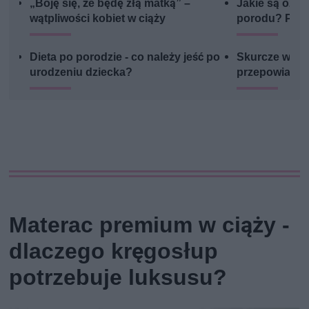
„Boję się, że będę złą matką” –
Jakie są ozna
wątpliwości kobiet w ciąży
porodu? Poło
Dieta po porodzie - co należy jeść po
Skurcze w cią
urodzeniu dziecka?
przepowiada
Materac premium w ciąży -
dlaczego kręgosłup
potrzebuje luksusu?