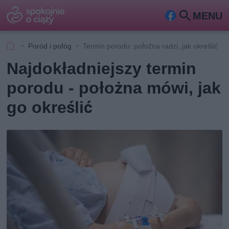
MENU
Fa
Szu
ceb
kaj
Poród i połóg
Termin porodu: położna radzi, jak określić
ook
Najdokładniejszy termin
porodu - położna mówi, jak
go określić