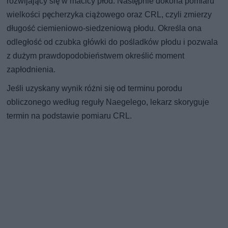
rozwijający się w macicy płód. Następnie dokona pomiaru
wielkości pęcherzyka ciążowego oraz CRL, czyli zmierzy
długość ciemieniowo-siedzeniową płodu. Określa ona
odległość od czubka główki do pośladków płodu i pozwala
z dużym prawdopodobieństwem określić moment
zapłodnienia.
Jeśli uzyskany wynik różni się od terminu porodu
obliczonego według reguły Naegelego, lekarz skoryguje
termin na podstawie pomiaru CRL.