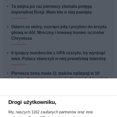
Ta wojna po raz pierwszy złamała potęgę
imperialnej Rosji. Mało kto o niej pamięta
Odarci ze skóry, rozcięci piłą i przybici do krzyża
głową w dół. Mroczny i krwawy koniec uczniów
Chrystusa
6 tysięcy morderców z UPA ruszyło, by wyrżnąć
wieś. Polacy stworzyli w niej prawdziwą twierdzę
Pierwsza żona miała 11 ataków epilepsji w 10
godzin. Zamiast jej pomóc, król wyjechał i szukał
ukojenia w romansach
Drogi użytkowniku,
My, naszych 1162 zaufanych partnerów oraz inne