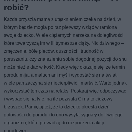
robić?
Każda przyszła mama z utęsknieniem czeka na dzień, w
którym będzie mogła po raz pierwszy wziąć w ramiona
swoje dziecko. Wiele ciężarnych narzeka na dolegliwości,
które towarzyszą im w III trymestrze ciąży. Nic dziwnego –
zmęczenie, bóle pleców, duszności i trudność w
poruszaniu, czy znalezieniu sobie dogodnej pozycji do snu
może nieźle dać w kość. Kiedy więc okazuje się, że termin
porodu mija, a maluch ani myśli wydostać się na świat,
wiele pań zaczyna się niecierpliwić i martwić. Warto jednak
wykorzystać ten czas na relaks. Postaraj więc odpoczywać
i wyspać się na tyle, na ile pozwala Ci na to ciążowy
brzuszek. Pamiętaj też, że to dziecko określa dzień
gotowości do porodu i to ono wysyła sygnały do Twojego
organizmu, które prowadzą do rozpoczęcia akcji
porodowej.