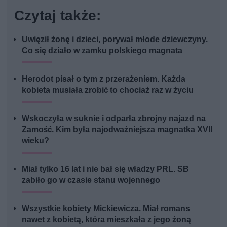
Czytaj także:
Uwięził żonę i dzieci, porywał młode dziewczyny.
Co się działo w zamku polskiego magnata
Herodot pisał o tym z przerażeniem. Każda
kobieta musiała zrobić to chociaż raz w życiu
Wskoczyła w suknie i odparła zbrojny najazd na
Zamość. Kim była najodważniejsza magnatka XVII
wieku?
Miał tylko 16 lat i nie bał się władzy PRL. SB
zabiło go w czasie stanu wojennego
Wszystkie kobiety Mickiewicza. Miał romans
nawet z kobietą, która mieszkała z jego żoną