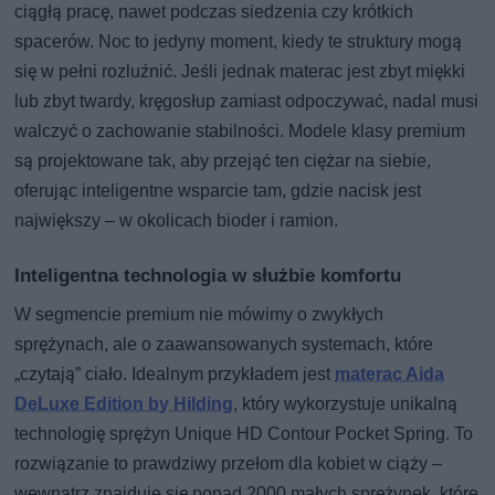
ciągłą pracę, nawet podczas siedzenia czy krótkich
spacerów. Noc to jedyny moment, kiedy te struktury mogą
się w pełni rozluźnić. Jeśli jednak materac jest zbyt miękki
lub zbyt twardy, kręgosłup zamiast odpoczywać, nadal musi
walczyć o zachowanie stabilności. Modele klasy premium
są projektowane tak, aby przejąć ten ciężar na siebie,
oferując inteligentne wsparcie tam, gdzie nacisk jest
największy – w okolicach bioder i ramion.
Inteligentna technologia w służbie komfortu
W segmencie premium nie mówimy o zwykłych
sprężynach, ale o zaawansowanych systemach, które
„czytają” ciało. Idealnym przykładem jest
materac Aida
DeLuxe Edition by Hilding
, który wykorzystuje unikalną
technologię sprężyn Unique HD Contour Pocket Spring. To
rozwiązanie to prawdziwy przełom dla kobiet w ciąży –
wewnątrz znajduje się ponad 2000 małych sprężynek, które