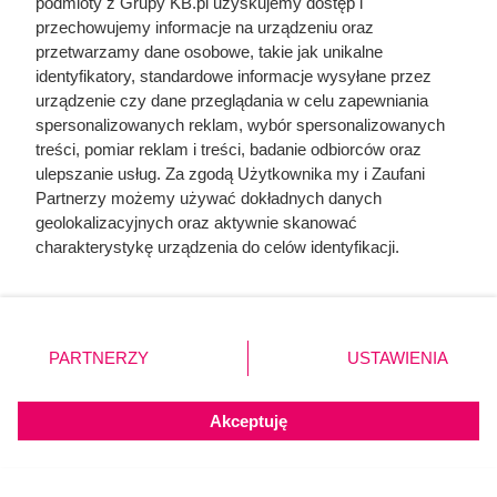
podmioty z Grupy KB.pl uzyskujemy dostęp i
przechowujemy informacje na urządzeniu oraz
Myślisz, że nikt ich nie zjada?
przetwarzamy dane osobowe, takie jak unikalne
identyfikatory, standardowe informacje wysyłane przez
Prawda o pomrowach
urządzenie czy dane przeglądania w celu zapewniania
zaskakuje
spersonalizowanych reklam, wybór spersonalizowanych
treści, pomiar reklam i treści, badanie odbiorców oraz
ulepszanie usług. Za zgodą Użytkownika my i Zaufani
Partnerzy możemy używać dokładnych danych
geolokalizacyjnych oraz aktywnie skanować
charakterystykę urządzenia do celów identyfikacji.
Ponieważ cenimy Twoją prywatność, prosimy o zgodę na
korzystanie z tych technologii poprzez kliknięcie
„Akceptuję”. Zgoda jest dobrowolna i zawsze możesz ją
zmienić/wycofać klikając przycisk ustawień prywatności
PARTNERZY
USTAWIENIA
znajdujący się w lewym dolnym rogu strony. Niektóre
rodzaje przetwarzania danych nie wymagają zgody
użytkownika, ale masz prawo sprzeciwić się takiemu
Akceptuję
przetwarzaniu. Preferencje będą miały zastosowania tylko
na tej witrynie.