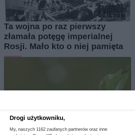
Ta wojna po raz pierwszy
złamała potęgę imperialnej
Rosji. Mało kto o niej pamięta
Drogi użytkowniku,
My, naszych 1162 zaufanych partnerów oraz inne