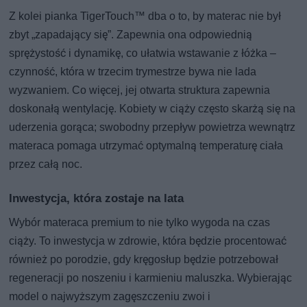
Z kolei pianka TigerTouch™ dba o to, by materac nie był
zbyt „zapadający się”. Zapewnia ona odpowiednią
sprężystość i dynamikę, co ułatwia wstawanie z łóżka –
czynność, która w trzecim trymestrze bywa nie lada
wyzwaniem. Co więcej, jej otwarta struktura zapewnia
doskonałą wentylację. Kobiety w ciąży często skarżą się na
uderzenia gorąca; swobodny przepływ powietrza wewnątrz
materaca pomaga utrzymać optymalną temperaturę ciała
przez całą noc.
Inwestycja, która zostaje na lata
Wybór materaca premium to nie tylko wygoda na czas
ciąży. To inwestycja w zdrowie, która będzie procentować
również po porodzie, gdy kręgosłup będzie potrzebował
regeneracji po noszeniu i karmieniu maluszka. Wybierając
model o najwyższym zagęszczeniu zwoi i