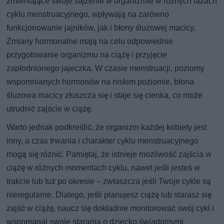
zmieniające swoje stężenie w organizmie w różnych fazach
cyklu menstruacyjnego, wpływają na zarówno
funkcjonowanie jajników, jak i błony śluzowej macicy.
Zmiany hormonalne mają na celu odpowiednie
przygotowanie organizmu na ciążę i przyjęcie
zapłodnionego jajeczka. W czasie menstruacji, poziomy
wspomnianych hormonów na niskim poziomie, błona
śluzowa macicy złuszcza się i staje się cienka, co może
utrudnić zajście w ciążę.
Warto jednak podkreślić, że organizm każdej kobiety jest
inny, a czas trwania i charakter cyklu menstruacyjnego
mogą się różnić. Pamiętaj, że istnieje możliwość zajścia w
ciążę w różnych momentach cyklu, nawet jeśli jesteś w
trakcie lub tuż po okresie – zwłaszcza jeśli Twoje cykle są
nieregularne. Dlatego, jeśli planujesz ciążę lub starasz się
zajść w ciążę, naucz się dokładnie monitorować swój cykl i
wspomagaj swoje starania o dziecko świadomymi