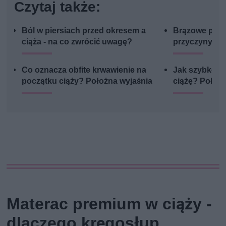
Czytaj także:
Ból w piersiach przed okresem a
Brązowe plami
ciąża - na co zwrócić uwagę?
przyczyny, za
Co oznacza obfite krwawienie na
Jak szybko i 
początku ciąży? Położna wyjaśnia
ciążę? Położ
Materac premium w ciąży -
dlaczego kręgosłup