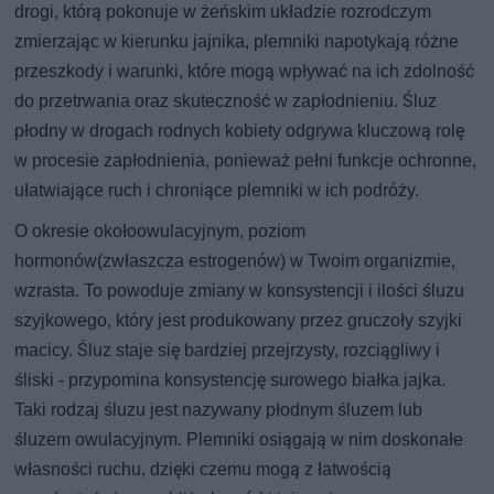
drogi, którą pokonuje w żeńskim układzie rozrodczym
zmierzając w kierunku jajnika, plemniki napotykają różne
przeszkody i warunki, które mogą wpływać na ich zdolność
do przetrwania oraz skuteczność w zapłodnieniu. Śluz
płodny w drogach rodnych kobiety odgrywa kluczową rolę
w procesie zapłodnienia, ponieważ pełni funkcje ochronne,
ułatwiające ruch i chroniące plemniki w ich podróży.
O okresie okołoowulacyjnym, poziom
hormonów(zwłaszcza estrogenów) w Twoim organizmie,
wzrasta. To powoduje zmiany w konsystencji i ilości śluzu
szyjkowego, który jest produkowany przez gruczoły szyjki
macicy. Śluz staje się bardziej przejrzysty, rozciągliwy i
śliski - przypomina konsystencję surowego białka jajka.
Taki rodzaj śluzu jest nazywany płodnym śluzem lub
śluzem owulacyjnym. Plemniki osiągają w nim doskonałe
własności ruchu, dzięki czemu mogą z łatwością