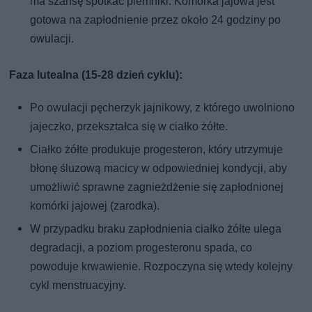
ma szansę spotkać plemniki. Komórka jajowa jest
gotowa na zapłodnienie przez około 24 godziny po
owulacji.
Faza lutealna (15-28 dzień cyklu):
Po owulacji pęcherzyk jajnikowy, z którego uwolniono
jajeczko, przekształca się w ciałko żółte.
Ciałko żółte produkuje progesteron, który utrzymuje
błonę śluzową macicy w odpowiedniej kondycji, aby
umożliwić sprawne zagnieżdżenie się zapłodnionej
komórki jajowej (zarodka).
W przypadku braku zapłodnienia ciałko żółte ulega
degradacji, a poziom progesteronu spada, co
powoduje krwawienie. Rozpoczyna się wtedy kolejny
cykl menstruacyjny.