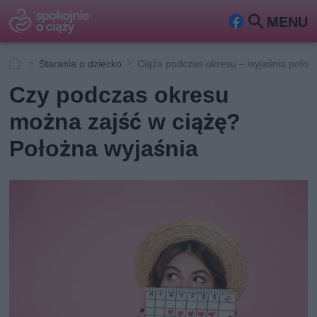
MENU
Fa
Szu
ceb
kaj
Starania o dziecko
Ciąża podczas okresu – wyjaśnia położ
ook
Czy podczas okresu
można zajść w ciążę?
Położna wyjaśnia