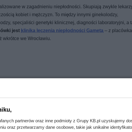
lizowane w zagadnieniu niepłodności. Skupiają zwykle lekarzy
zością kobiet i mężczyzn. To między innymi ginekolodzy,
zy, specjaliści genetyki klinicznej, diagności laboratoryjni, a 
cówki jest
klinika leczenia niepłodności Gameta
– z placówk
uż wkrótce we Wrocławiu.
iku,
fanych partnerów oraz inne podmioty z Grupy KB.pl uzyskujemy do
niu oraz przetwarzamy dane osobowe, takie jak unikalne identyfikat