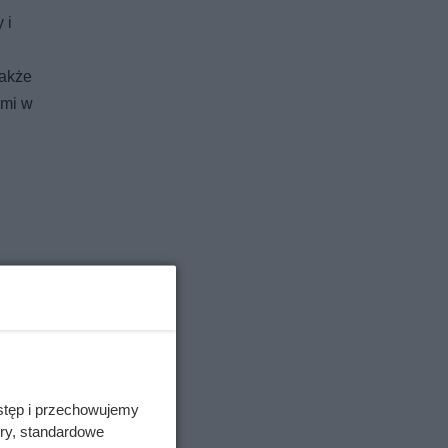
 i
także
ami w
stęp i przechowujemy
ory, standardowe