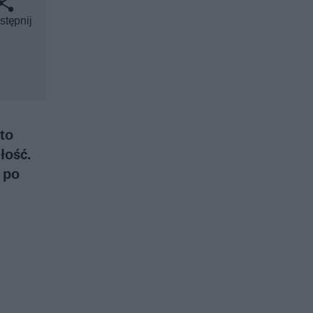
stępnij
to
łość.
 po