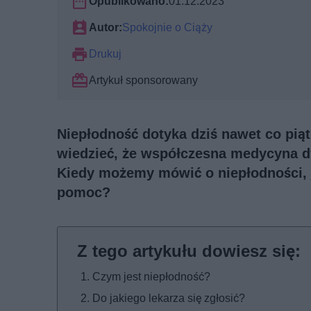
Opublikowano:
01.12.2023
Autor:
Spokojnie o Ciąży
Drukuj
Artykuł sponsorowany
Niepłodność dotyka dziś nawet co pią
wiedzieć, że współczesna medycyna dy
Kiedy możemy mówić o niepłodności, j
pomoc?
Czym jest niepłodność?
Do jakiego lekarza się zgłosić?