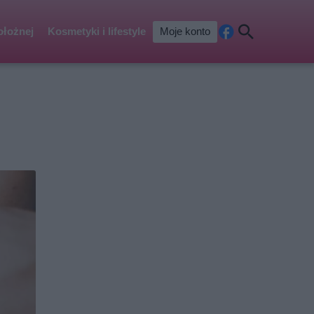
ołożnej
Kosmetyki i lifestyle
Moje konto
Fa
Szu
ceb
kaj
ook