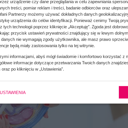
przez urządzenie czy dane przeglądania w celu zapewniania sperson
ych treści, pomiar reklam i treści, badanie odbiorców oraz ulepszan
fani Partnerzy możemy używać dokładnych danych geolokalizacyjn
tykę urządzenia do celów identyfikacji. Ponieważ cenimy Twoją pry
z tych technologii poprzez kliknięcie „Akceptuję”. Zgoda jest dobro
ikając przycisk ustawień prywatności znajdujący się w lewym dolnym
a danych nie wymagają zgody użytkownika, ale masz prawo sprzeciw
ncje będą miały zastosowania tylko na tej witrynie.
szymi informacjami, abyś mógł świadomie i komfortowo korzystać z
gółowe informacje dotyczące przetwarzania Twoich danych znajdzi
s
oraz po kliknięciu w „Ustawienia”.
USTAWIENIA