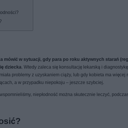
łodności?
?
a mówić w sytuacji, gdy para po roku aktywnych starań (re
ię dziecka
. Wtedy zaleca się konsultację lekarską i diagnostyk
miała problemy z uzyskaniem ciąży, lub gdy kobieta ma więcej ni
siącach, a w przypadku niepokoju – jeszcze szybciej.
k wspomnieliśmy, niepłodność można skutecznie leczyć, podcza
łosić?