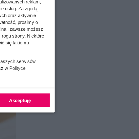
alizowanych reklam,
ie usług. Za zgodą
ych oraz aktywnie
watność, prosimy o
wolna i zawsze możesz
 rogu strony. Niektóre
ić się takiemu
 naszych serwisów
esz w
Polityce
Akceptuję