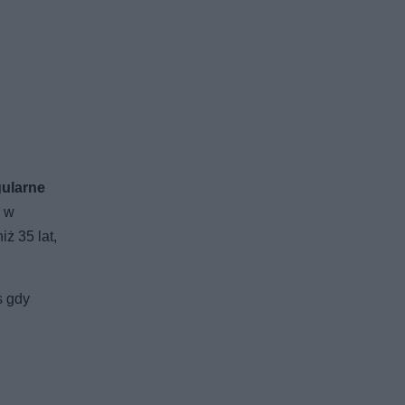
gularne
ę w
ż 35 lat,
s gdy