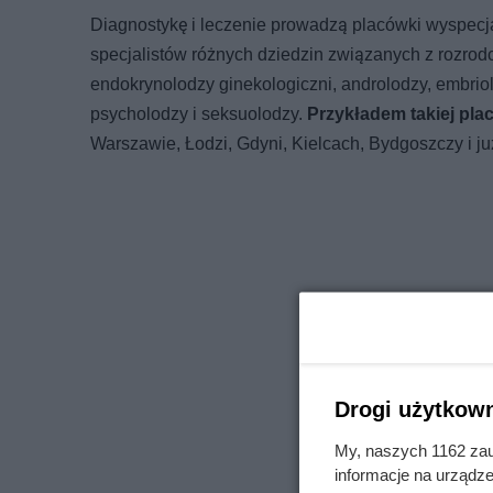
Diagnostykę i leczenie prowadzą placówki wyspecja
specjalistów różnych dziedzin związanych z rozrodc
endokrynolodzy ginekologiczni, androlodzy, embriolod
psycholodzy i seksuolodzy.
Przykładem takiej pla
Warszawie, Łodzi, Gdyni, Kielcach, Bydgoszczy i j
Drogi użytkown
My, naszych 1162 zau
informacje na urządze