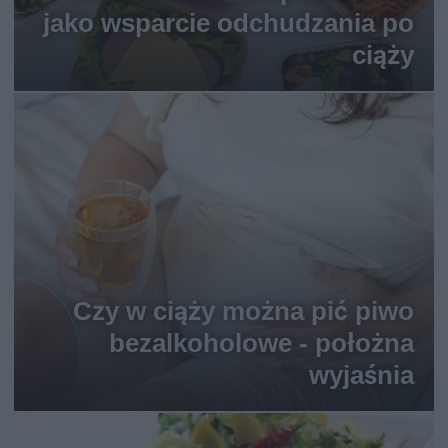
jako wsparcie odchudzania po
ciąży
Czy w ciąży można pić piwo
bezalkoholowe - położna
wyjaśnia