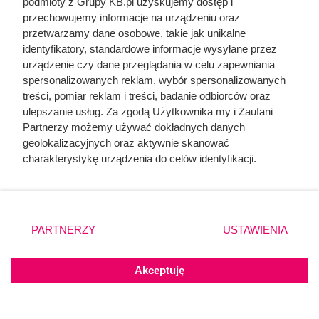
podmioty z Grupy KB.pl uzyskujemy dostęp i
wyniki krwi?
przechowujemy informacje na urządzeniu oraz
przetwarzamy dane osobowe, takie jak unikalne
identyfikatory, standardowe informacje wysyłane przez
urządzenie czy dane przeglądania w celu zapewniania
spersonalizowanych reklam, wybór spersonalizowanych
treści, pomiar reklam i treści, badanie odbiorców oraz
ulepszanie usług. Za zgodą Użytkownika my i Zaufani
Partnerzy możemy używać dokładnych danych
geolokalizacyjnych oraz aktywnie skanować
charakterystykę urządzenia do celów identyfikacji.
Ponieważ cenimy Twoją prywatność, prosimy o zgodę na
korzystanie z tych technologii poprzez kliknięcie
„Akceptuję”. Zgoda jest dobrowolna i zawsze możesz ją
zmienić/wycofać klikając przycisk ustawień prywatności
PARTNERZY
USTAWIENIA
znajdujący się w lewym dolnym rogu strony. Niektóre
rodzaje przetwarzania danych nie wymagają zgody
użytkownika, ale masz prawo sprzeciwić się takiemu
Akceptuję
przetwarzaniu. Preferencje będą miały zastosowania tylko
na tej witrynie.