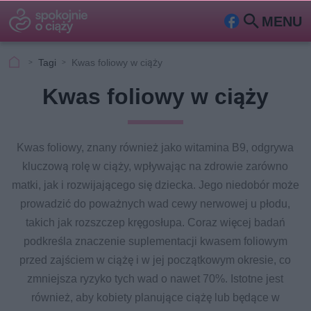
MENU
Fa
Szu
ceb
kaj
Tagi
Kwas foliowy w ciąży
ook
Kwas foliowy w ciąży
Kwas foliowy, znany również jako witamina B9, odgrywa
kluczową rolę w ciąży, wpływając na zdrowie zarówno
matki, jak i rozwijającego się dziecka. Jego niedobór może
prowadzić do poważnych wad cewy nerwowej u płodu,
takich jak rozszczep kręgosłupa. Coraz więcej badań
podkreśla znaczenie suplementacji kwasem foliowym
przed zajściem w ciążę i w jej początkowym okresie, co
zmniejsza ryzyko tych wad o nawet 70%. Istotne jest
również, aby kobiety planujące ciążę lub będące w