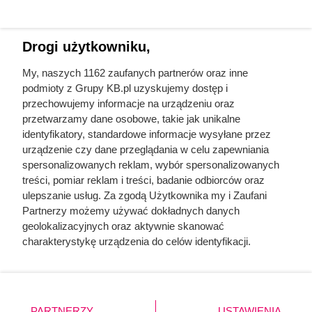
Drogi użytkowniku,
My, naszych 1162 zaufanych partnerów oraz inne
podmioty z Grupy KB.pl uzyskujemy dostęp i
przechowujemy informacje na urządzeniu oraz
przetwarzamy dane osobowe, takie jak unikalne
identyfikatory, standardowe informacje wysyłane przez
urządzenie czy dane przeglądania w celu zapewniania
spersonalizowanych reklam, wybór spersonalizowanych
treści, pomiar reklam i treści, badanie odbiorców oraz
ulepszanie usług. Za zgodą Użytkownika my i Zaufani
Partnerzy możemy używać dokładnych danych
geolokalizacyjnych oraz aktywnie skanować
charakterystykę urządzenia do celów identyfikacji.
Ponieważ cenimy Twoją prywatność, prosimy o zgodę na
korzystanie z tych technologii poprzez kliknięcie
Spokojnie o ciąży
„Akceptuję”. Zgoda jest dobrowolna i zawsze możesz ją
Mapa strony
zmienić/wycofać klikając przycisk ustawień prywatności
PARTNERZY
USTAWIENIA