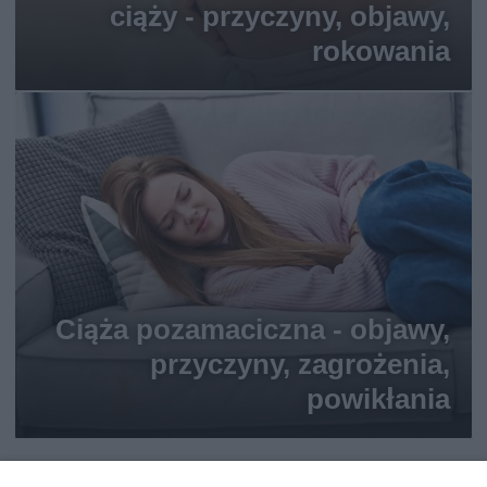
ciąży - przyczyny, objawy,
rokowania
Ciąża pozamaciczna - objawy,
przyczyny, zagrożenia,
powikłania