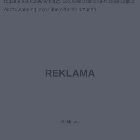
rodzaje skurczów w ciąży. Skurcze Braxtona-Hicksa często
odczuwane są jako silne skurcze brzucha.