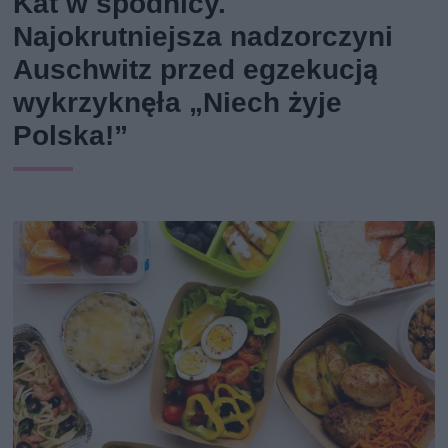
Kat w spódnicy.
Najokrutniejsza nadzorczyni
Auschwitz przed egzekucją
wykrzyknęła „Niech żyje
Polska!”