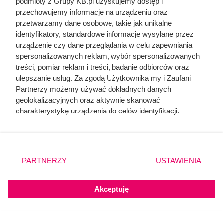
podmioty z Grupy KB.pl uzyskujemy dostęp i
przechowujemy informacje na urządzeniu oraz
przetwarzamy dane osobowe, takie jak unikalne
identyfikatory, standardowe informacje wysyłane przez
urządzenie czy dane przeglądania w celu zapewniania
spersonalizowanych reklam, wybór spersonalizowanych
treści, pomiar reklam i treści, badanie odbiorców oraz
ulepszanie usług. Za zgodą Użytkownika my i Zaufani
Partnerzy możemy używać dokładnych danych
geolokalizacyjnych oraz aktywnie skanować
charakterystykę urządzenia do celów identyfikacji.
Ponieważ cenimy Twoją prywatność, prosimy o zgodę na
korzystanie z tych technologii poprzez kliknięcie
„Akceptuję”. Zgoda jest dobrowolna i zawsze możesz ją
zmienić/wycofać klikając przycisk ustawień prywatności
Starasz się o dziecko? Zobacz,
PARTNERZY
USTAWIENIA
znajdujący się w lewym dolnym rogu strony. Niektóre
jak rozpoznać wczesne objawy
rodzaje przetwarzania danych nie wymagają zgody
ciąży
użytkownika, ale masz prawo sprzeciwić się takiemu
Akceptuję
przetwarzaniu. Preferencje będą miały zastosowania tylko
na tej witrynie.