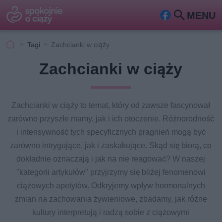
MENU
Fa
Szu
ceb
kaj
Tagi
Zachcianki w ciąży
ook
Zachcianki w ciąży
Zachcianki w ciąży to temat, który od zawsze fascynował
zarówno przyszłe mamy, jak i ich otoczenie. Różnorodność
i intensywność tych specyficznych pragnień mogą być
zarówno intrygujące, jak i zaskakujące. Skąd się biorą, co
dokładnie oznaczają i jak na nie reagować? W naszej
"kategorii artykułów" przyjrzymy się bliżej fenomenowi
ciążowych apetytów. Odkryjemy wpływ hormonalnych
zmian na zachowania żywieniowe, zbadamy, jak różne
kultury interpretują i radzą sobie z ciążowymi