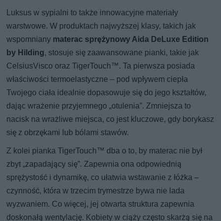
Luksus w sypialni to także innowacyjne materiały
warstwowe. W produktach najwyższej klasy, takich jak
wspomniany
materac sprężynowy Aida DeLuxe Edition
by Hilding
, stosuje się zaawansowane pianki, takie jak
CelsiusVisco oraz TigerTouch™. Ta pierwsza posiada
właściwości termoelastyczne – pod wpływem ciepła
Twojego ciała idealnie dopasowuje się do jego kształtów,
dając wrażenie przyjemnego „otulenia”. Zmniejsza to
nacisk na wrażliwe miejsca, co jest kluczowe, gdy borykasz
się z obrzękami lub bólami stawów.
Z kolei pianka TigerTouch™ dba o to, by materac nie był
zbyt „zapadający się”. Zapewnia ona odpowiednią
sprężystość i dynamikę, co ułatwia wstawanie z łóżka –
czynność, która w trzecim trymestrze bywa nie lada
wyzwaniem. Co więcej, jej otwarta struktura zapewnia
doskonałą wentylację. Kobiety w ciąży często skarżą się na