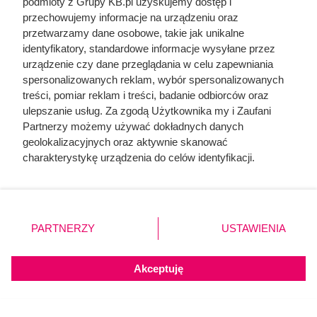
podmioty z Grupy KB.pl uzyskujemy dostęp i
przechowujemy informacje na urządzeniu oraz
przetwarzamy dane osobowe, takie jak unikalne
identyfikatory, standardowe informacje wysyłane przez
urządzenie czy dane przeglądania w celu zapewniania
spersonalizowanych reklam, wybór spersonalizowanych
treści, pomiar reklam i treści, badanie odbiorców oraz
ulepszanie usług. Za zgodą Użytkownika my i Zaufani
Partnerzy możemy używać dokładnych danych
geolokalizacyjnych oraz aktywnie skanować
charakterystykę urządzenia do celów identyfikacji.
Ponieważ cenimy Twoją prywatność, prosimy o zgodę na
korzystanie z tych technologii poprzez kliknięcie
„Akceptuję”. Zgoda jest dobrowolna i zawsze możesz ją
Te elewacje były hitem w
zmienić/wycofać klikając przycisk ustawień prywatności
PARTNERZY
USTAWIENIA
2010–2016. Dziś właściciele
znajdujący się w lewym dolnym rogu strony. Niektóre
rodzaje przetwarzania danych nie wymagają zgody
domów się ich wstydzą
użytkownika, ale masz prawo sprzeciwić się takiemu
Akceptuję
przetwarzaniu. Preferencje będą miały zastosowania tylko
na tej witrynie.