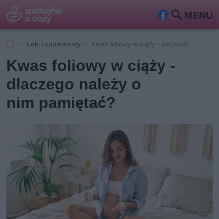
MENU
Fa
Szu
ceb
kaj
Leki i suplementy
Kwas foliowy w ciąży - ważność
ook
Kwas foliowy w ciąży -
dlaczego należy o
nim pamiętać?