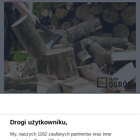
Ten gatunek drewna daje
najwięcej ciepła, a Polacy
rzadko go kupują. Prawdziwy
Drogi użytkowniku,
król kaloryczności
My, naszych 1162 zaufanych partnerów oraz inne