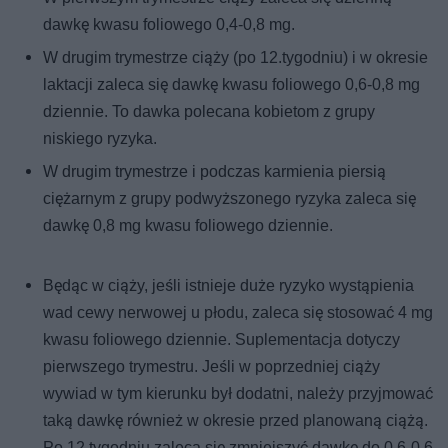
dawkę kwasu foliowego 0,4-0,8 mg.
W drugim trymestrze ciąży (po 12.tygodniu) i w okresie
laktacji zaleca się dawkę kwasu foliowego 0,6-0,8 mg
dziennie. To dawka polecana kobietom z grupy
niskiego ryzyka.
W drugim trymestrze i podczas karmienia piersią
ciężarnym z grupy podwyższonego ryzyka zaleca się
dawkę 0,8 mg kwasu foliowego dziennie.
Będąc w ciąży, jeśli istnieje duże ryzyko wystąpienia
wad cewy nerwowej u płodu, zaleca się stosować 4 mg
kwasu foliowego dziennie. Suplementacja dotyczy
pierwszego trymestru. Jeśli w poprzedniej ciąży
wywiad w tym kierunku był dodatni, należy przyjmować
taką dawkę również w okresie przed planowaną ciążą.
Po 12.tygodniu zaleca się zmniejszyć dawkę do 0,6-0,6