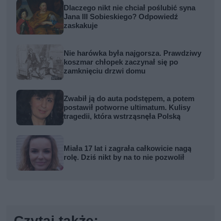
Dlaczego nikt nie chciał poślubić syna
Jana III Sobieskiego? Odpowiedź
zaskakuje
Nie harówka była najgorsza. Prawdziwy
koszmar chłopek zaczynał się po
zamknięciu drzwi domu
Zwabił ją do auta podstępem, a potem
postawił potworne ultimatum. Kulisy
tragedii, która wstrząsnęła Polską
Miała 17 lat i zagrała całkowicie nagą
rolę. Dziś nikt by na to nie pozwolił
Czytaj także: