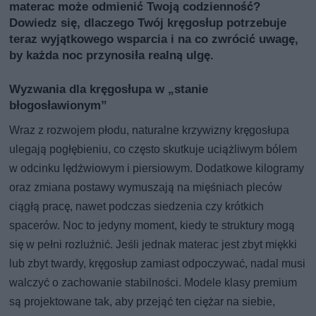
materac może odmienić Twoją codzienność?
Dowiedz się, dlaczego Twój kręgosłup potrzebuje
teraz wyjątkowego wsparcia i na co zwrócić uwagę,
by każda noc przynosiła realną ulgę.
Wyzwania dla kręgosłupa w „stanie
błogosławionym”
Wraz z rozwojem płodu, naturalne krzywizny kręgosłupa
ulegają pogłębieniu, co często skutkuje uciążliwym bólem
w odcinku lędźwiowym i piersiowym. Dodatkowe kilogramy
oraz zmiana postawy wymuszają na mięśniach pleców
ciągłą pracę, nawet podczas siedzenia czy krótkich
spacerów. Noc to jedyny moment, kiedy te struktury mogą
się w pełni rozluźnić. Jeśli jednak materac jest zbyt miękki
lub zbyt twardy, kręgosłup zamiast odpoczywać, nadal musi
walczyć o zachowanie stabilności. Modele klasy premium
są projektowane tak, aby przejąć ten ciężar na siebie,